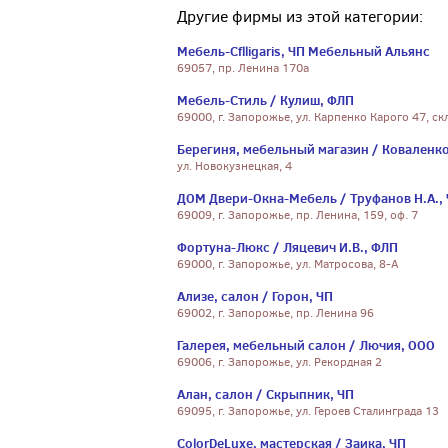
Другие фирмы из этой категории:
Мебель-Cflligaris, ЧП Мебельный Альянс
69057, пр. Ленина 170а
Мебель-Стиль / Кулиш, ФЛП
69000, г. Запорожье, ул. Карпенко Карого 47, с
Берегиня, мебельный магазин / Коваленко
ул. Новокузнецкая, 4
ДОМ Двери-Окна-Мебель / Труфанов Н.А.,
69009, г. Запорожье, пр. Ленина, 159, оф. 7
Фортуна-Люкс / Ляцевич И.В., ФЛП
69000, г. Запорожье, ул. Матросова, 8-А
Ализе, салон / Горон, ЧП
69002, г. Запорожье, пр. Ленина 96
Галерея, мебельный салон / Лючия, ООО
69006, г. Запорожье, ул. Рекордная 2
Алан, салон / Скрыпник, ЧП
69095, г. Запорожье, ул. Героев Сталинграда 13
ColorDeLuxe, мастерская / Заика, ЧП