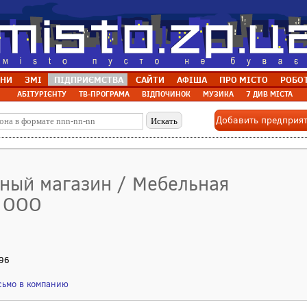
НИ
ЗМІ
ПІДПРИЄМСТВА
САЙТИ
АФІША
ПРО МІСТО
РОБО
АБІТУРІЄНТУ
ТВ-ПРОГРАМА
ВІДПОЧИНОК
МУЗИКА
7 ДИВ МІСТА
Добавить предприя
ьный магазин / Мебельная
, ООО
 96
сьмо в компанию