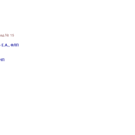
клад № 15
 Е.А., ФЛП
 ЧП