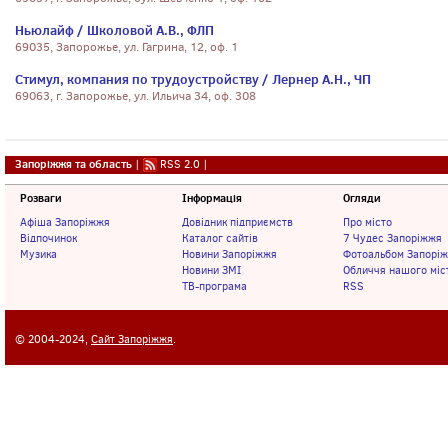
Ньюлайф / Школовой А.В., ФЛП
69035, Запорожье, ул. Гагрина, 12, оф. 1
Стимул, компания по трудоустройству / Лернер А.Н., ЧП
69063, г. Запорожье, ул. Ильича 34, оф. 308
Запоріжжя та область
|
RSS 2.0
|
Розваги
Інформація
Огляди
Афіша Запоріжжя
Довідник підприємств
Про місто
Відпочинок
Каталог сайтів
7 Чудес Запоріжжя
Музика
Новини Запоріжжя
Фотоальбом Запорі
Новини ЗМІ
Обличчя нашого міс
ТВ-програма
RSS
© 2004-2024,
Сайт Запоріжжя
.