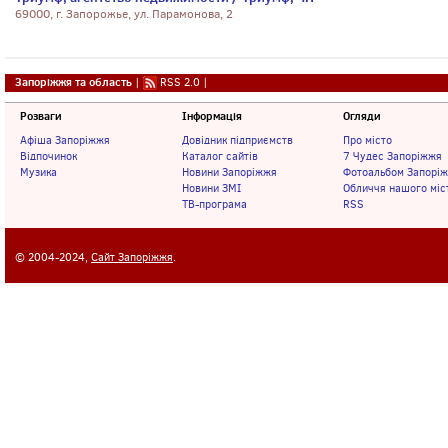
69000, г. Запорожье, ул. Парамонова, 2
Запоріжжя та область
|
RSS 2.0
|
Розваги
Інформація
Огляди
Афіша Запоріжжя
Довідник підприємств
Про місто
Відпочинок
Каталог сайтів
7 Чудес Запоріжжя
Музика
Новини Запоріжжя
Фотоальбом Запорі
Новини ЗМІ
Обличчя нашого міс
ТВ-програма
RSS
© 2004-2024,
Сайт Запоріжжя
.