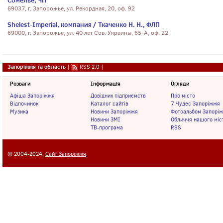
Сомелье, ЧП
69037, г. Запорожье, ул. Рекордная, 20, оф. 92
Shelest-Imperial, компания / Ткаченко Н. Н., ФЛП
69000, г. Запорожье, ул. 40 лет Сов. Украины, 65-А, оф. 22
Запоріжжя та область
|
RSS 2.0
|
Розваги
Інформація
Огляди
Афіша Запоріжжя
Довідник підприємств
Про місто
Відпочинок
Каталог сайтів
7 Чудес Запоріжжя
Музика
Новини Запоріжжя
Фотоальбом Запорі
Новини ЗМІ
Обличчя нашого міс
ТВ-програма
RSS
© 2004-2024,
Сайт Запоріжжя
.