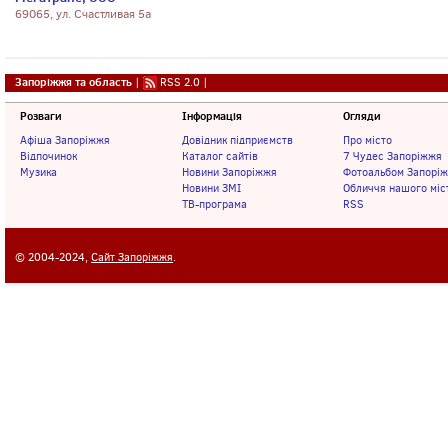
69065, ул. Счастливая 5а
Запоріжжя та область
|
RSS 2.0
|
Розваги
Інформація
Огляди
Афіша Запоріжжя
Довідник підприємств
Про місто
Відпочинок
Каталог сайтів
7 Чудес Запоріжжя
Музика
Новини Запоріжжя
Фотоальбом Запорі
Новини ЗМІ
Обличчя нашого міс
ТВ-програма
RSS
© 2004-2024,
Сайт Запоріжжя
.