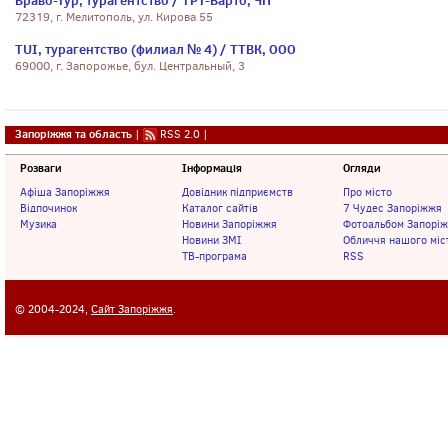
Браво-Тур, турагентство / ТРТ-Варто, ЧП
72319, г. Мелитополь, ул. Кирова 55
TUI, турагентство (филиал № 4) / ТТВК, ООО
69000, г. Запорожье, бул. Центральный, 3
Запоріжжя та область
|
RSS 2.0
|
Розваги
Інформація
Огляди
Афіша Запоріжжя
Довідник підприємств
Про місто
Відпочинок
Каталог сайтів
7 Чудес Запоріжжя
Музика
Новини Запоріжжя
Фотоальбом Запорі
Новини ЗМІ
Обличчя нашого міс
ТВ-програма
RSS
© 2004-2024,
Сайт Запоріжжя
.