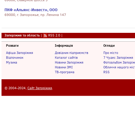
69006, Северное Шоссе 3
ПКФ «Альянс-Инвест», ООО
69000, г. Запорожье, пр. Ленина 147
Запоріжжя та область
|
RSS 2.0
|
Розваги
Інформація
Огляди
Афіша Запоріжжя
Довідник підприємств
Про місто
Відпочинок
Каталог сайтів
7 Чудес Запоріжжя
Музика
Новини Запоріжжя
Фотоальбом Запорі
Новини ЗМІ
Обличчя нашого міс
ТВ-програма
RSS
© 2004-2024,
Сайт Запоріжжя
.