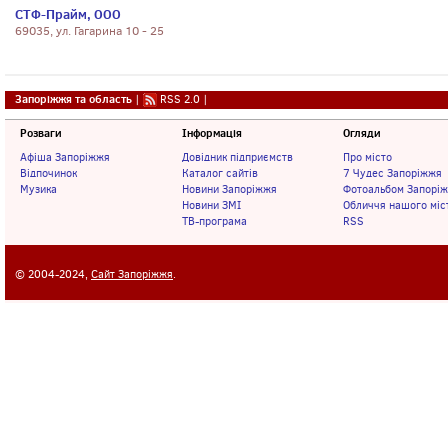
СТФ-Прайм, ООО
69035, ул. Гагарина 10 - 25
Запоріжжя та область
|
RSS 2.0
|
Розваги
Інформація
Огляди
Афіша Запоріжжя
Довідник підприємств
Про місто
Відпочинок
Каталог сайтів
7 Чудес Запоріжжя
Музика
Новини Запоріжжя
Фотоальбом Запорі
Новини ЗМІ
Обличчя нашого міс
ТВ-програма
RSS
© 2004-2024,
Сайт Запоріжжя
.