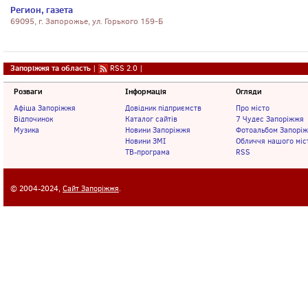
Регион, газета
69095, г. Запорожье, ул. Горького 159-Б
Запоріжжя та область
|
RSS 2.0
|
Розваги
Інформація
Огляди
Афіша Запоріжжя
Довідник підприємств
Про місто
Відпочинок
Каталог сайтів
7 Чудес Запоріжжя
Музика
Новини Запоріжжя
Фотоальбом Запорі
Новини ЗМІ
Обличчя нашого міс
ТВ-програма
RSS
© 2004-2024,
Сайт Запоріжжя
.