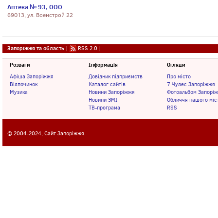
Аптека № 93, ООО
69013, ул. Военстрой 22
Запоріжжя та область
|
RSS 2.0
|
Розваги
Інформація
Огляди
Афіша Запоріжжя
Довідник підприємств
Про місто
Відпочинок
Каталог сайтів
7 Чудес Запоріжжя
Музика
Новини Запоріжжя
Фотоальбом Запорі
Новини ЗМІ
Обличчя нашого міс
ТВ-програма
RSS
© 2004-2024,
Сайт Запоріжжя
.