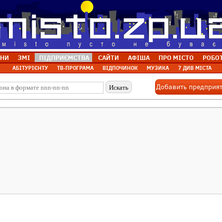
НИ
ЗМІ
ПІДПРИЄМСТВА
САЙТИ
АФІША
ПРО МІСТО
РОБО
АБІТУРІЄНТУ
ТВ-ПРОГРАМА
ВІДПОЧИНОК
МУЗИКА
7 ДИВ МІСТА
Добавить предприя