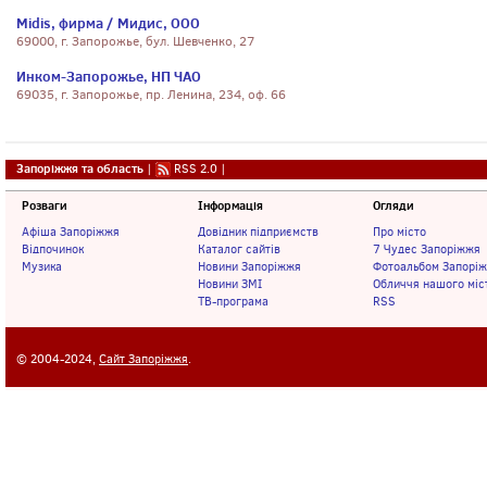
Midis, фирма / Мидис, ООО
69000, г. Запорожье, бул. Шевченко, 27
Инком-Запорожье, НП ЧАО
69035, г. Запорожье, пр. Ленина, 234, оф. 66
Запоріжжя та область
|
RSS 2.0
|
Розваги
Інформація
Огляди
Афіша Запоріжжя
Довідник підприємств
Про місто
Відпочинок
Каталог сайтів
7 Чудес Запоріжжя
Музика
Новини Запоріжжя
Фотоальбом Запорі
Новини ЗМІ
Обличчя нашого міс
ТВ-програма
RSS
© 2004-2024,
Сайт Запоріжжя
.