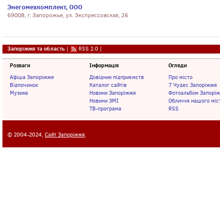
Энегомехкомплект, ООО
69008, г. Запорожье, ул. Экспрессовская, 26
Запоріжжя та область
|
RSS 2.0
|
Розваги
Інформація
Огляди
Афіша Запоріжжя
Довідник підприємств
Про місто
Відпочинок
Каталог сайтів
7 Чудес Запоріжжя
Музика
Новини Запоріжжя
Фотоальбом Запорі
Новини ЗМІ
Обличчя нашого міс
ТВ-програма
RSS
© 2004-2024,
Сайт Запоріжжя
.