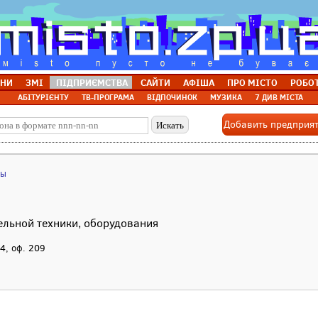
НИ
ЗМІ
ПІДПРИЄМСТВА
САЙТИ
АФІША
ПРО МІСТО
РОБО
АБІТУРІЄНТУ
ТВ-ПРОГРАМА
ВІДПОЧИНОК
МУЗИКА
7 ДИВ МІСТА
Добавить предприя
лы
ельной техники, оборудования
34, оф. 209