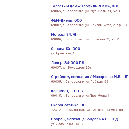
Торговый Дом «Профиль 2010», ООО
69065, г. Запорожье, ул. Музыкальная, 52-А
ФБМ-Днепр, ООО
69002, г. Запорожье, ул. Кривая Бухта, 2, оф. 103
Метизы-94, ЧП
69006, г. Запорожье, ул. Портовая, 2, оф. 2
Основа-Юг, ООО
ул. Брянская, 1
Лидер, ЗФ ООО ПК
69037, ул. Рекордная 20а
Стройдом, компания / Макаренко М.В., ЧП
69035, г. Запорожье, ул. Победы, 61
Керамист, ТП ТНК
69015, г. Запорожье, ул. Трегубова 1
Скоробогатько, ЧП
72312, г. Мелитополь, ул. Александра Невского,
Прораб, магазин / Бондарь А.В., СПД
ул. Ладожская, 13-Б