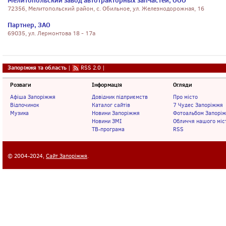
Мелитопольский завод автотракторных запчастей, ООО
72356, Мелитопольский район, с. Обильное, ул. Железнодорожная, 16
Партнер, ЗАО
69035, ул. Лермонтова 18 - 17а
Запоріжжя та область
|
RSS 2.0
|
Розваги
Інформація
Огляди
Афіша Запоріжжя
Довідник підприємств
Про місто
Відпочинок
Каталог сайтів
7 Чудес Запоріжжя
Музика
Новини Запоріжжя
Фотоальбом Запорі
Новини ЗМІ
Обличчя нашого міс
ТВ-програма
RSS
© 2004-2024,
Сайт Запоріжжя
.