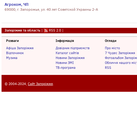
Агроком, ЧП
69000, г. Запорожье, ул. 40 лет Советской Украины 2-А
Запоріжжя та область
|
RSS 2.0
|
Розваги
Інформація
Огляди
Афіша Запоріжжя
Довідник підприємств
Про місто
Відпочинок
Каталог сайтів
7 Чудес Запоріжжя
Музика
Новини Запоріжжя
Фотоальбом Запорі
Новини ЗМІ
Обличчя нашого міс
ТВ-програма
RSS
© 2004-2024,
Сайт Запоріжжя
.