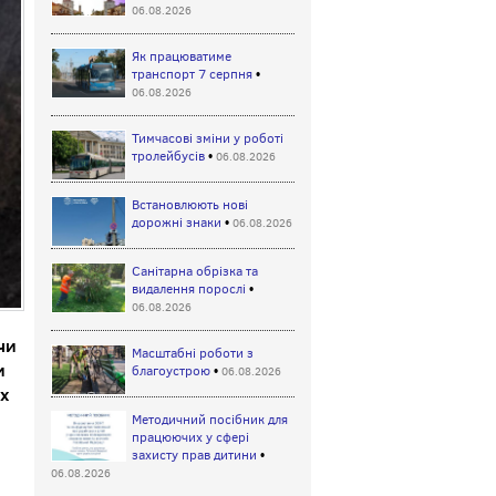
06.08.2026
Як працюватиме
транспорт 7 серпня
•
06.08.2026
Тимчасові зміни у роботі
тролейбусів
•
06.08.2026
Встановлюють нові
дорожні знаки
•
06.08.2026
Санітарна обрізка та
видалення порослі
•
06.08.2026
чи
Масштабні роботи з
и
благоустрою
•
06.08.2026
х
Методичний посібник для
працюючих у сфері
захисту прав дитини
•
06.08.2026