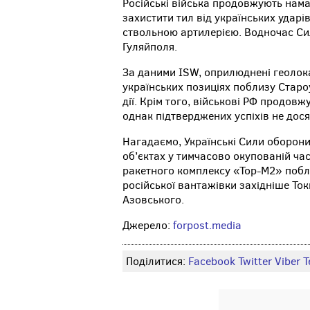
Російські війська продовжують нама
захистити тил від українських удар
ствольною артилерією. Водночас Сил
Гуляйполя.
За даними ISW, оприлюднені геолокац
українських позиціях поблизу Старо
дії. Крім того, військові РФ продовж
однак підтверджених успіхів не дося
Нагадаємо, Українські Сили оборони
об’єктах у тимчасово окупованій час
ракетного комплексу «Тор-М2» побл
російської вантажівки західніше То
Азовського.
Джерело:
forpost.media
Поділитися:
Facebook
Twitter
Viber
Т