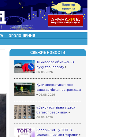
ТА
ОГОЛОШЕННЯ
СВЕЖИЕ НОВОСТИ
Тимчасове обмеження
руху транспорту
•
06.08.2026
Куди звертатися якщо
ваша домівка постраждала
•
06.08.2026
«Закрито» вікна у двох
багатоповерхівках
•
06.08.2026
Запоріжжя - у ТОП-3
молодіжних міст України
•