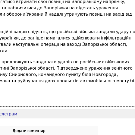
гатися втримати свої позиції на Запорізькому напрямку,
ів та наблизитися до Запоріжжя на відстань ураження
и оборони України й надалі утримують позиції на захід від
ійні кадри свідчать, що російські війська завдали удару п
українки, де раніше намагалися здійснювати інфільтраційні
ували наступальні операції на заході Запорізької області,
гли.
 продовжують завдавати ударів по російських військових
тині Запорізької області. Підтверджено ураження зенітного
изу Смирнового, командного пункту біля Новгорода,
кмака та руйнування двох прольотів автомобільного мосту бі
елеграм
Додати коментар