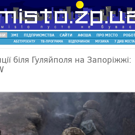
НИ
ЗМІ
ПІДПРИЄМСТВА
САЙТИ
АФІША
ПРО МІСТО
РОБО
АБІТУРІЄНТУ
ТВ-ПРОГРАМА
ВІДПОЧИНОК
МУЗИКА
7 ДИВ МІСТА
ії біля Гуляйполя на Запоріжжі:
W