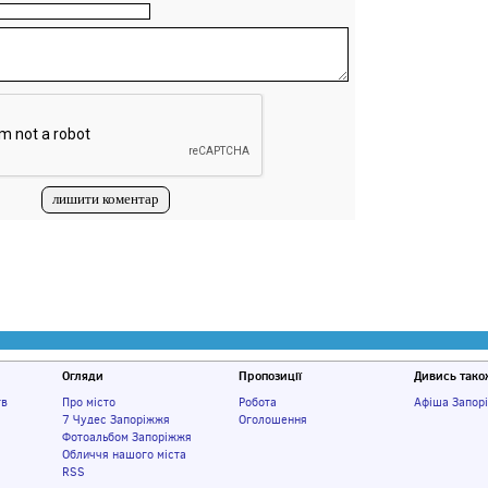
Огляди
Пропозиції
Дивись тако
тв
Про місто
Робота
Афіша Запор
7 Чудес Запоріжжя
Оголошення
Фотоальбом Запоріжжя
Обличчя нашого міста
RSS