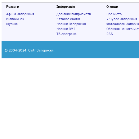
Розваги
Інформація
Огляди
Афіша Запоріжжя
Довідник підприємств
Про місто
Відпочинок
Каталог сайтів
7 Чудес Запоріжжя
Музика
Новини Запоріжжя
Фотоальбом Запорі
Новини ЗМІ
Обличчя нашого міс
ТВ-програма
RSS
© 2004-2024,
Сайт Запоріжжя
.