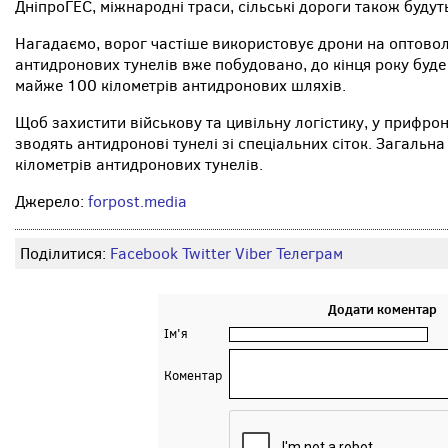
ДніпроГЕС, міжнародні траси, сільські дороги також буду
Нагадаємо, ворог частіше використовує дрони на оптоволо
антидронових тунелів вже побудовано, до кінця року буд
майже 100 кілометрів антидронових шляхів.
Щоб захистити військову та цивільну логістику, у прифро
зводять антидронові тунелі зі спеціальних сіток. Загальна
кілометрів антидронових тунелів.
Джерело:
forpost.media
Поділитися:
Facebook
Twitter
Viber
Телеграм
Додати коментар
Ім'я
Коментар