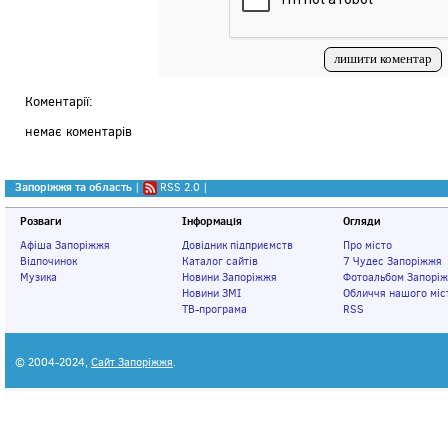
Коментарії:
немає коментарів
Запоріжжя та область
|
RSS 2.0
|
Розваги
Інформація
Огляди
Афіша Запоріжжя
Довідник підприємств
Про місто
Відпочинок
Каталог сайтів
7 Чудес Запоріжжя
Музика
Новини Запоріжжя
Фотоальбом Запорі
Новини ЗМІ
Обличчя нашого міс
ТВ-програма
RSS
© 2004-2024,
Сайт Запоріжжя
.