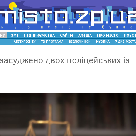
НИ
ЗМІ
ПІДПРИЄМСТВА
САЙТИ
АФІША
ПРО МІСТО
РОБО
АБІТУРІЄНТУ
ТВ-ПРОГРАМА
ВІДПОЧИНОК
МУЗИКА
7 ДИВ МІСТА
засуджено двох поліцейських із