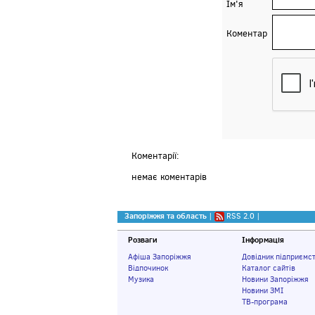
Ім'я
Коментар
Коментарії:
немає коментарів
Запоріжжя та область
|
RSS 2.0
|
Розваги
Інформація
Афіша Запоріжжя
Довідник підприємс
Відпочинок
Каталог сайтів
Музика
Новини Запоріжжя
Новини ЗМІ
ТВ-програма