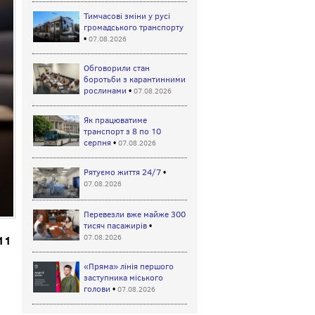
Тимчасові зміни у русі
громадського транспорту
•
07.08.2026
Обговорили стан
боротьби з карантинними
рослинами
•
07.08.2026
Як працюватиме
транспорт з 8 по 10
серпня
•
07.08.2026
Рятуємо життя 24/7
•
07.08.2026
Перевезли вже майже 300
тисяч пасажирів
•
07.08.2026
111
«Пряма» лінія першого
заступника міського
голови
•
07.08.2026