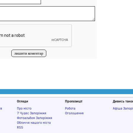
Огляди
Пропозиції
Дивись тако
тв
Про місто
Робота
Афіша Запор
7 Чудес Запоріжжя
Оголошення
Фотоальбом Запоріжжя
Обличчя нашого міста
RSS