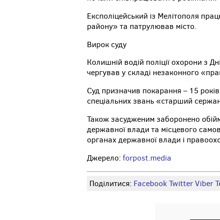
Експоліцейський із Мелітополя пра
району» та патрулював місто.
Вирок суду
Колишній водій поліції охорони з Д
чергував у складі незаконного «пра
Суд призначив покарання – 15 років
спеціальних звань «старший сержант 
Також засудженим заборонено обійм
державної влади та місцевого самов
органах державної влади і правоохо
Джерело:
forpost.media
Поділитися:
Facebook
Twitter
Viber
Т