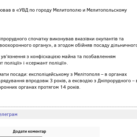
цював в «УВД по городу Мелитополю и Мелитопольскому
ніпрорудного спочатку виконував вказівки окупантів та
воохоронного органу», а згодом обійняв посаду дільничног
 ув’язнення з конфіскацією майна та позбавленням
поліції» і «сержант поліції».
ати посади: експоліцейському з Мелітополя – в органах
рядування впродовж 3 років, а ексводію з Дніпрорудного – 
ронних органах протягом 14 років.
елеграм
Додати коментар