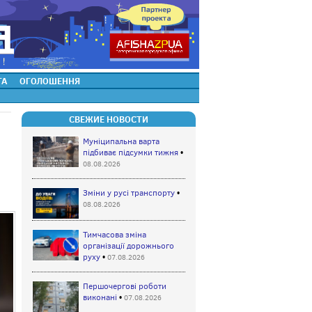
ТА
ОГОЛОШЕННЯ
СВЕЖИЕ НОВОСТИ
Муніципальна варта
підбиває підсумки тижня
•
08.08.2026
Зміни у русі транспорту
•
08.08.2026
Тимчасова зміна
організації дорожнього
руху
•
07.08.2026
Першочергові роботи
виконані
•
07.08.2026