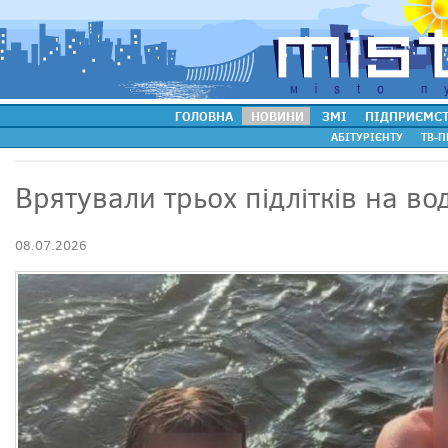
ГОЛОВНА
НОВИНИ
ЗМІ
ПІДПРИЄМС
АБІТУРІЄНТУ
ТВ-П
Врятували трьох підлітків на вод
08.07.2026