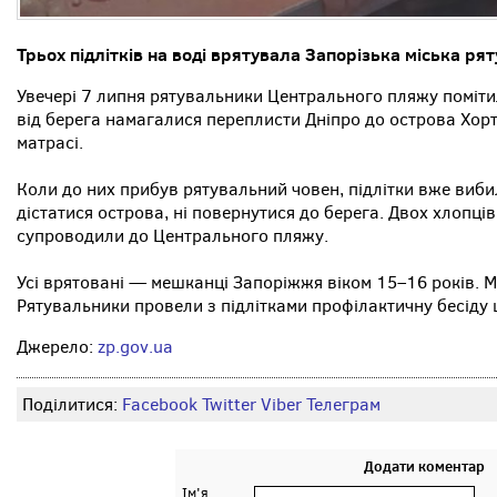
Трьох підлітків на воді врятувала Запорізька міська р
Увечері 7 липня рятувальники Центрального пляжу помітили 
від берега намагалися переплисти Дніпро до острова Хорт
матрасі.
Коли до них прибув рятувальний човен, підлітки вже вибил
дістатися острова, ні повернутися до берега. Двох хлопців
супроводили до Центрального пляжу.
Усі врятовані — мешканці Запоріжжя віком 15–16 років. 
Рятувальники провели з підлітками профілактичну бесіду 
Джерело:
zp.gov.ua
Поділитися:
Facebook
Twitter
Viber
Телеграм
Додати коментар
Ім'я