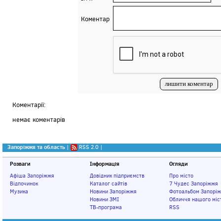
Коментар
Коментарії:
немає коментарів
Запоріжжя та область
|
RSS 2.0
|
Розваги
Інформація
Огляди
Афіша Запоріжжя
Довідник підприємств
Про місто
Відпочинок
Каталог сайтів
7 Чудес Запоріжжя
Музика
Новини Запоріжжя
Фотоальбом Запорі
Новини ЗМІ
Обличчя нашого міс
ТВ-програма
RSS