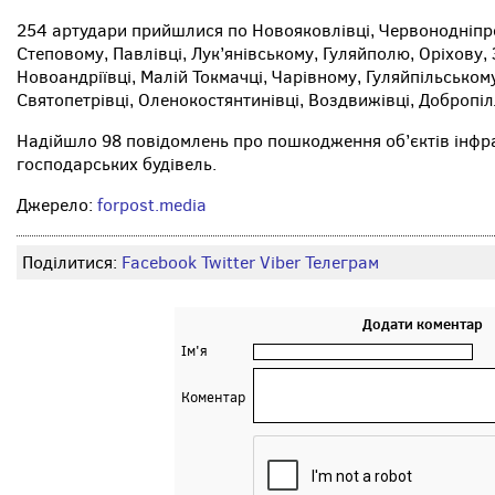
254 артудари прийшлися по Новояковлівці, Червонодніпро
Степовому, Павлівці, Лук’янівському, Гуляйполю, Оріхову
Новоандріївці, Малій Токмачці, Чарівному, Гуляйпільському
Святопетрівці, Оленокостянтинівці, Воздвижівці, Добропі
Надійшло 98 повідомлень про пошкодження об’єктів інфра
господарських будівель.
Джерело:
forpost.media
Поділитися:
Facebook
Twitter
Viber
Телеграм
Додати коментар
Ім'я
Коментар