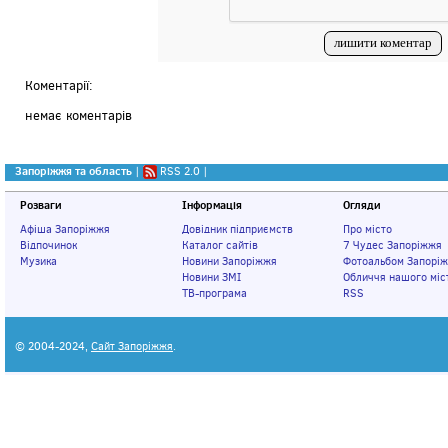
Коментарії:
немає коментарів
Запоріжжя та область
|
RSS 2.0
|
Розваги
Інформація
Огляди
Афіша Запоріжжя
Довідник підприємств
Про місто
Відпочинок
Каталог сайтів
7 Чудес Запоріжжя
Музика
Новини Запоріжжя
Фотоальбом Запорі
Новини ЗМІ
Обличчя нашого міс
ТВ-програма
RSS
© 2004-2024,
Сайт Запоріжжя
.