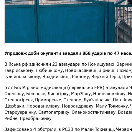
Упродовж доби окупанти завдали 858 ударів по 47 насел
Війська рф здійснили 23 авіаудари по Комишувасі, Зарічн
Таврійському, Любицькому, Новокасянівці, Зірниці, Лісно
Гуляйпільському, Воздвижівці, Рівному, Верхній Терсі, Прил
577 БпЛА різної модифікації (переважно FPV) атакували Ч
Оленівку, Біленьке, Лисогірку, Мар?ївку, Новояковлівку, 
Степногірськ, Приморське, Степове, Лук’янівське, Павлівку,
Щербаки, Новоданилівку, Новоандріївку, Малу Токмачку, Ч
Староукраїнку, Святопетрівку, Оленокостянтинівку, Воздв
Рибне, Преображенку.
Зафіксовано 4 обстріли із РСЗВ по Малій Токмачці, Червон