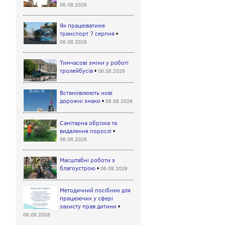
06.08.2026
Як працюватиме
транспорт 7 серпня
•
06.08.2026
Тимчасові зміни у роботі
тролейбусів
•
06.08.2026
Встановлюють нові
дорожні знаки
•
06.08.2026
Санітарна обрізка та
видалення порослі
•
06.08.2026
Масштабні роботи з
благоустрою
•
06.08.2026
Методичний посібник для
працюючих у сфері
захисту прав дитини
•
06.08.2026