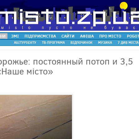
НИ
ЗМІ
ПІДПРИЄМСТВА
САЙТИ
АФІША
ПРО МІСТО
РОБО
АБІТУРІЄНТУ
ТВ-ПРОГРАМА
ВІДПОЧИНОК
МУЗИКА
7 ДИВ МІСТА
орожье: постоянный потоп и 3,5
«Наше місто»