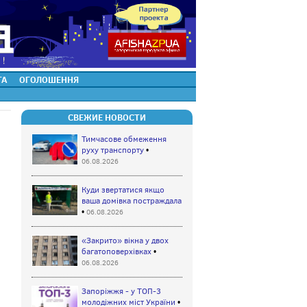
ТА
ОГОЛОШЕННЯ
СВЕЖИЕ НОВОСТИ
Тимчасове обмеження
руху транспорту
•
06.08.2026
Куди звертатися якщо
ваша домівка постраждала
•
06.08.2026
«Закрито» вікна у двох
багатоповерхівках
•
06.08.2026
Запоріжжя - у ТОП-3
молодіжних міст України
•