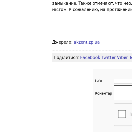
замыкание. Также отмечают, что не
місто». К сожалению, на протяжении
Джерело:
akzent.zp.ua
Поділитися:
Facebook
Twitter
Viber
Т
Ім'я
Коментар