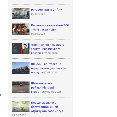
Рятуємо життя 24/7
•
07.08.2026
Перевезли вже майже 300
тисяч пасажирів
•
07.08.2026
«Пряма» лінія першого
заступника міського
голови
•
07.08.2026
Ще один контракт на
надання консультаційних
послуг
•
07.08.2026
Шевченківська
райадміністрація
інформує
•
07.08.2026
е
Першокласники з
багатодітних сімей
отримують допомогу
•
07.08.2026