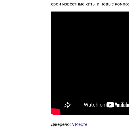
свои известные хиты и новые компо
Джерело:
VМесте