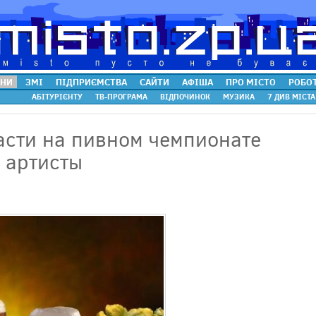
НИ
ЗМІ
ПІДПРИЄМСТВА
САЙТИ
АФІША
ПРО МІСТО
РОБО
АБІТУРІЄНТУ
ТВ-ПРОГРАМА
ВІДПОЧИНОК
МУЗИКА
7 ДИВ МІСТА
асти на пивном чемпионате
 артисты