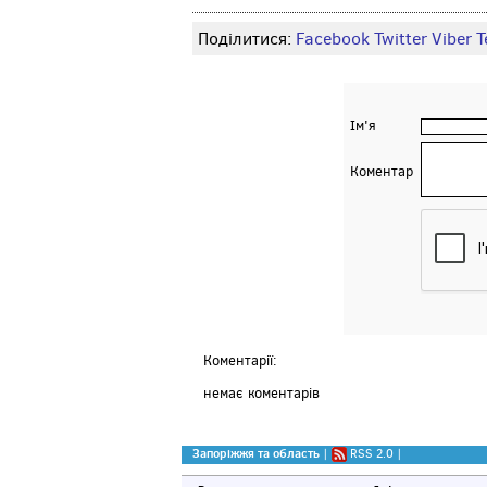
Поділитися:
Facebook
Twitter
Viber
Т
Ім'я
Коментар
Коментарії:
немає коментарів
Запоріжжя та область
|
RSS 2.0
|