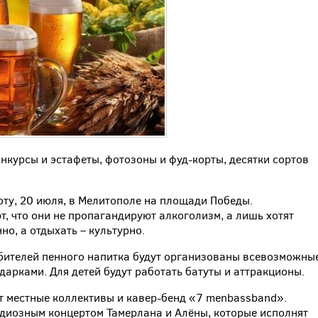
нкурсы и эстафеты, фотозоны и фуд-корты, десятки сортов
оту, 20 июля, в Мелитополе на площади Победы.
, что они не пропагандируют алкоголизм, а лишь хотят
но, а отдыхать – культурно.
юбителей пенного напитка будут организованы всевозможны
арками. Для детей будут работать батуты и аттракционы.
т местные коллективы и кавер-бенд «7 menbassband».
диозным концертом Тамерлана и Алёны, которые исполнят