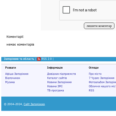
Коментарії:
немає коментарів
Запоріжжя та область
|
RSS 2.0
|
Розваги
Інформація
Огляди
Афіша Запоріжжя
Довідник підприємств
Про місто
Відпочинок
Каталог сайтів
7 Чудес Запоріжжя
Музика
Новини Запоріжжя
Фотоальбом Запорі
Новини ЗМІ
Обличчя нашого міс
ТВ-програма
RSS
© 2004-2024,
Сайт Запоріжжя
.