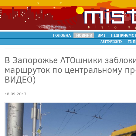
ГОЛОВНА
НОВИНИ
ЗМІ
ПІДПРИЄМС
АБІТУРІЄНТУ
ТВ-П
В Запорожье АТОшники заблок
маршруток по центральному пр
ВИДЕО)
18.09.2017