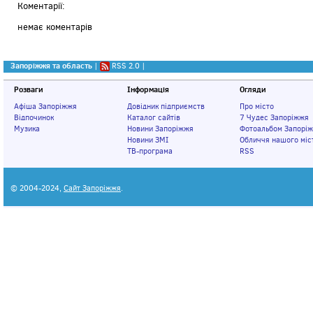
Коментарії:
немає коментарів
Запоріжжя та область
|
RSS 2.0
|
Розваги
Інформація
Огляди
Афіша Запоріжжя
Довідник підприємств
Про місто
Відпочинок
Каталог сайтів
7 Чудес Запоріжжя
Музика
Новини Запоріжжя
Фотоальбом Запорі
Новини ЗМІ
Обличчя нашого міс
ТВ-програма
RSS
© 2004-2024,
Сайт Запоріжжя
.