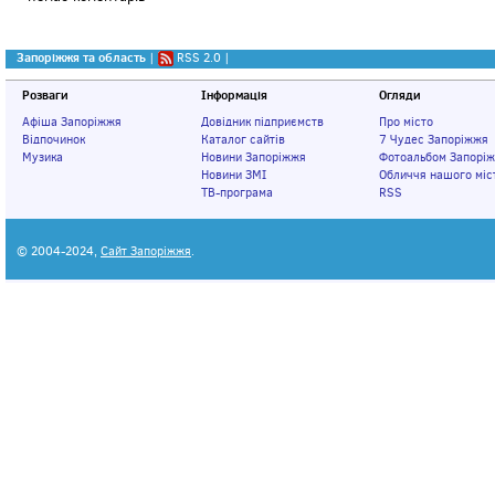
Запоріжжя та область
|
RSS 2.0
|
Розваги
Інформація
Огляди
Афіша Запоріжжя
Довідник підприємств
Про місто
Відпочинок
Каталог сайтів
7 Чудес Запоріжжя
Музика
Новини Запоріжжя
Фотоальбом Запорі
Новини ЗМІ
Обличчя нашого міс
ТВ-програма
RSS
© 2004-2024,
Сайт Запоріжжя
.