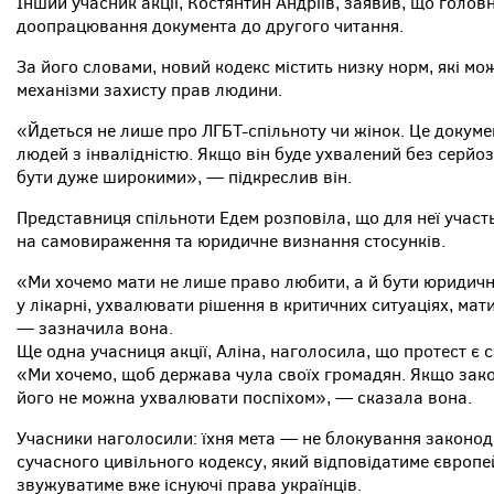
Інший учасник акції, Костянтин Андріїв, заявив, що голо
доопрацювання документа до другого читання.
За його словами, новий кодекс містить низку норм, які мо
механізми захисту прав людини.
«Йдеться не лише про ЛГБТ-спільноту чи жінок. Це докумен
людей з інвалідністю. Якщо він буде ухвалений без серй
бути дуже широкими», — підкреслив він.
Представниця спільноти Едем розповіла, що для неї участ
на самовираження та юридичне визнання стосунків.
«Ми хочемо мати не лише право любити, а й бути юридичн
у лікарні, ухвалювати рішення в критичних ситуаціях, ма
— зазначила вона.
Ще одна учасниця акції, Аліна, наголосила, що протест є
«Ми хочемо, щоб держава чула своїх громадян. Якщо зако
його не можна ухвалювати поспіхом», — сказала вона.
Учасники наголосили: їхня мета — не блокування законода
сучасного цивільного кодексу, який відповідатиме європ
звужуватиме вже існуючі права українців.