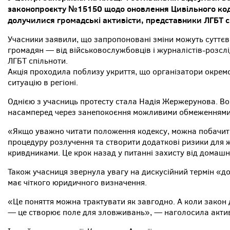
законопроєкту №15150 щодо оновлення Цивільного коде
долучилися громадські активісти, представники ЛГБТ с
Учасники заявили, що запропоновані зміни можуть суттєв
громадян — від військовослужбовців і журналістів-розслід
ЛГБТ спільноти.
Акція проходила поблизу укриття, що організатори окремо
ситуацію в регіоні.
Однією з учасниць протесту стала Надія Жержерунова. В
насамперед через занепокоєння можливими обмеженнями
«Якщо уважно читати положення кодексу, можна побачити
процедуру розлучення та створити додаткові ризики для жі
кривдниками. Це крок назад у питанні захисту від домаш
Також учасниця звернула увагу на дискусійний термін «доб
має чіткого юридичного визначення.
«Це поняття можна трактувати як завгодно. А коли закон
— це створює поле для зловживань», — наголосила актив