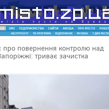
НИ
ЗМІ
ПІДПРИЄМСТВА
САЙТИ
АФІША
ПРО МІСТО
РОБО
АБІТУРІЄНТУ
ТВ-ПРОГРАМА
ВІДПОЧИНОК
МУЗИКА
7 ДИВ МІСТА
є про повернення контролю над
Запоріжжі: триває зачистка