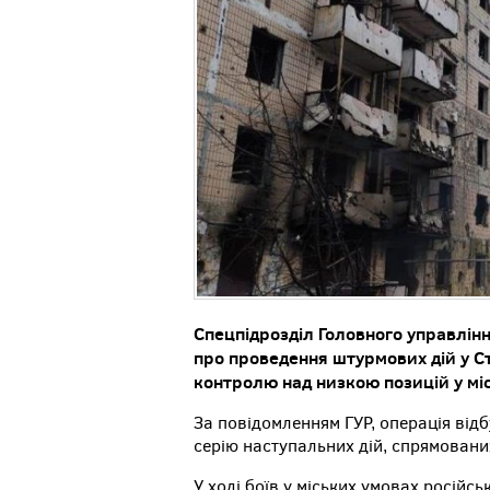
Спецпідрозділ Головного управлін
про проведення штурмових дій у С
контролю над низкою позицій у міс
За повідомленням ГУР, операція від
серію наступальних дій, спрямованих
У ході боїв у міських умовах російсь