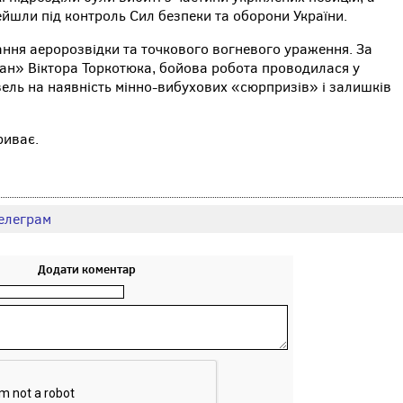
ейшли під контроль Сил безпеки та оборони України.
ння аеророзвідки та точкового вогневого ураження. За
ан» Віктора Торкотюка, бойова робота проводилася у
вель на наявність мінно-вибухових «сюрпризів» і залишків
риває.
елеграм
Додати коментар