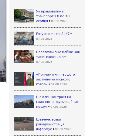
Як працюватиме
транспорт з 8 по 10
серпня
•
07.08.2026
Рятуємо життя 24/7
•
07.08.2026
Перевезли вже майже 300
тисяч пасажирів
•
07.08.2026
«Пряма» лінія першого
заступника міського
голови
•
07.08.2026
в
Ще один контракт на
надання консультаційних
послуг
•
07.08.2026
Шевченківська
райадміністрація
інформує
•
07.08.2026