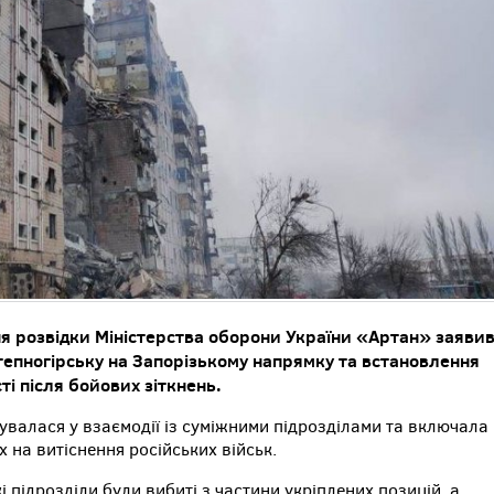
ня розвідки Міністерства оборони України «Артан» заяви
тепногірську на Запорізькому напрямку та встановлення
ті після бойових зіткнень.
бувалася у взаємодії із суміжними підрозділами та включала
 на витіснення російських військ.
кі підрозділи були вибиті з частини укріплених позицій, а