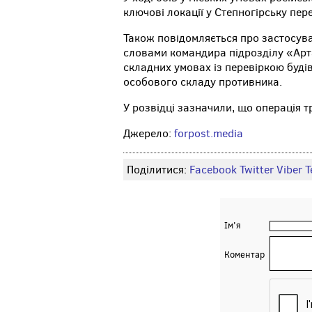
ключові локації у Степногірську пер
Також повідомляється про застосува
словами командира підрозділу «Арт
складних умовах із перевіркою буді
особового складу противника.
У розвідці зазначили, що операція т
Джерело:
forpost.media
Поділитися:
Facebook
Twitter
Viber
Т
Ім'я
Коментар