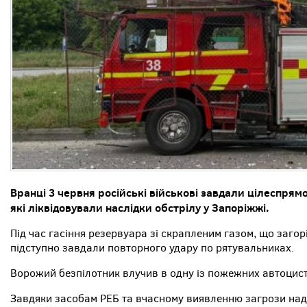
Вранці 3 червня російські військові завдали цілеспрям
які ліквідовували наслідки обстрілу у Запоріжжі
.
Під час гасіння резервуара зі скрапленим газом, що загор
підступно завдали повторного удару по рятувальниках.
Ворожий безпілотник влучив в одну із пожежних автоцист
Завдяки засобам РЕБ та вчасному виявленню загрози надз