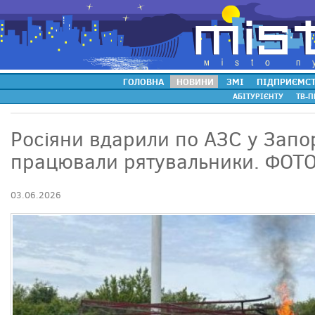
ГОЛОВНА
НОВИНИ
ЗМІ
ПІДПРИЄМС
АБІТУРІЄНТУ
ТВ-П
Росіяни вдарили по АЗС у Запор
працювали рятувальники. ФОТ
03.06.2026