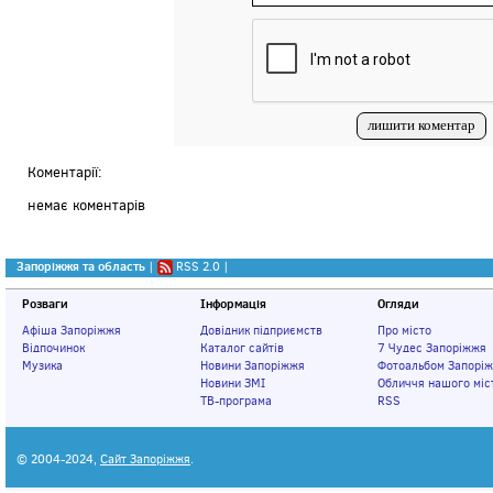
Коментарії:
немає коментарів
Запоріжжя та область
|
RSS 2.0
|
Розваги
Інформація
Огляди
Афіша Запоріжжя
Довідник підприємств
Про місто
Відпочинок
Каталог сайтів
7 Чудес Запоріжжя
Музика
Новини Запоріжжя
Фотоальбом Запорі
Новини ЗМІ
Обличчя нашого міс
ТВ-програма
RSS
© 2004-2024,
Сайт Запоріжжя
.