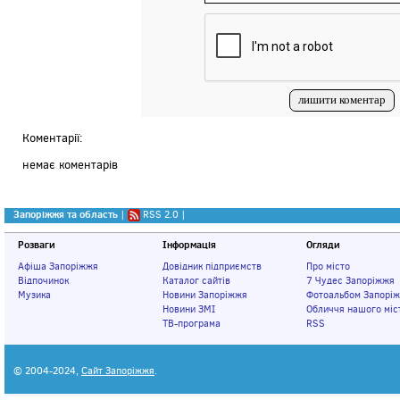
Коментарії:
немає коментарів
Запоріжжя та область
|
RSS 2.0
|
Розваги
Інформація
Огляди
Афіша Запоріжжя
Довідник підприємств
Про місто
Відпочинок
Каталог сайтів
7 Чудес Запоріжжя
Музика
Новини Запоріжжя
Фотоальбом Запорі
Новини ЗМІ
Обличчя нашого міс
ТВ-програма
RSS
© 2004-2024,
Сайт Запоріжжя
.