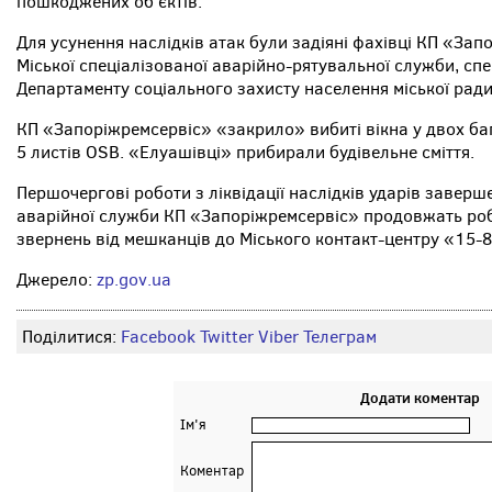
пошкоджених об’єктів.
Для усунення наслідків атак були задіяні фахівці КП «За
Міської спеціалізованої аварійно-рятувальної служби, спе
Департаменту соціального захисту населення міської ради
КП «Запоріжремсервіс» «закрило» вибиті вікна у двох б
5 листів OSB. «Елуашівці» прибирали будівельне сміття.
Першочергові роботи з ліквідації наслідків ударів заверш
аварійної служби КП «Запоріжремсервіс» продовжать роб
звернень від мешканців до Міського контакт-центру «15-
Джерело:
zp.gov.ua
Поділитися:
Facebook
Twitter
Viber
Телеграм
Додати коментар
Ім'я
Коментар