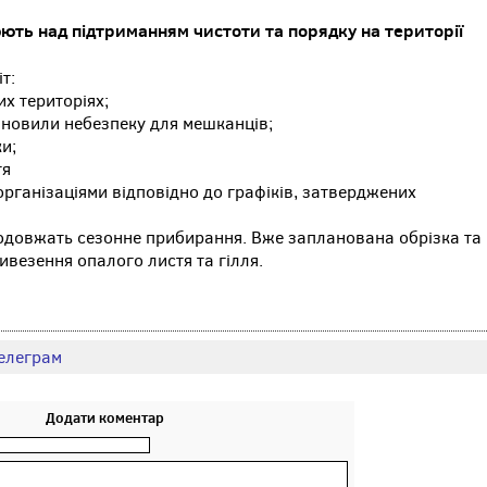
ть над підтриманням чистоти та порядку на території
т:
х територіях;
тановили небезпеку для мешканців;
ки;
тя
організаціями відповідно до графіків, затверджених
довжать сезонне прибирання. Вже запланована обрізка та
ивезення опалого листя та гілля.
елеграм
Додати коментар