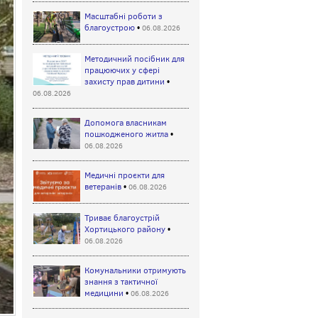
Масштабні роботи з
благоустрою
•
06.08.2026
Методичний посібник для
працюючих у сфері
захисту прав дитини
•
06.08.2026
Допомога власникам
пошкодженого житла
•
06.08.2026
Медичні проєкти для
ветеранів
•
06.08.2026
Триває благоустрій
Хортицького району
•
06.08.2026
Комунальники отримують
знання з тактичної
медицини
•
06.08.2026