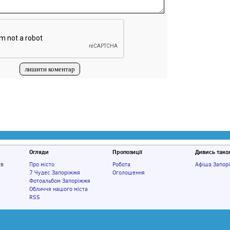
Огляди
Пропозиції
Дивись тако
тв
Про місто
Робота
Афіша Запор
7 Чудес Запоріжжя
Оголошення
Фотоальбом Запоріжжя
Обличчя нашого міста
RSS