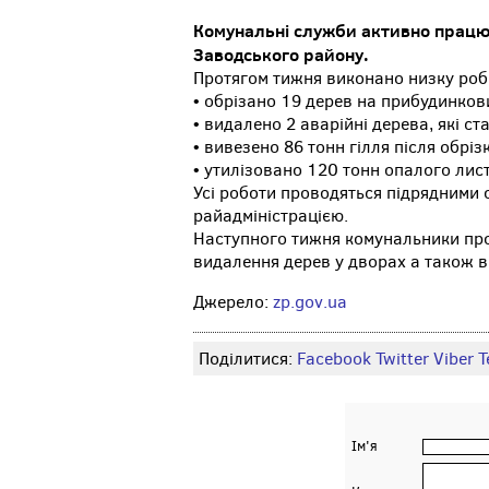
Комунальні служби активно працюю
Заводського району.
Протягом тижня виконано низку робі
• обрізано 19 дерев на прибудинкови
• видалено 2 аварійні дерева, які с
• вивезено 86 тонн гілля після обріз
• утилізовано 120 тонн опалого лис
Усі роботи проводяться підрядними 
райадміністрацією.
Наступного тижня комунальники про
видалення дерев у дворах а також в
Джерело:
zp.gov.ua
Поділитися:
Facebook
Twitter
Viber
Т
Ім'я