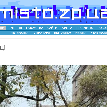
НИ
ЗМІ
ПІДПРИЄМСТВА
САЙТИ
АФІША
ПРО МІСТО
РОБО
АБІТУРІЄНТУ
ТВ-ПРОГРАМА
ВІДПОЧИНОК
МУЗИКА
7 ДИВ МІСТА
ці