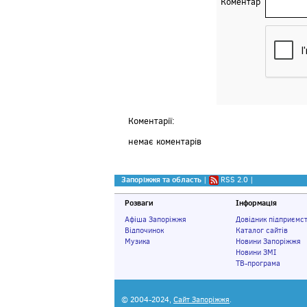
Коментар
Коментарії:
немає коментарів
Запоріжжя та область
|
RSS 2.0
|
Розваги
Інформація
Афіша Запоріжжя
Довідник підприємс
Відпочинок
Каталог сайтів
Музика
Новини Запоріжжя
Новини ЗМІ
ТВ-програма
© 2004-2024,
Сайт Запоріжжя
.