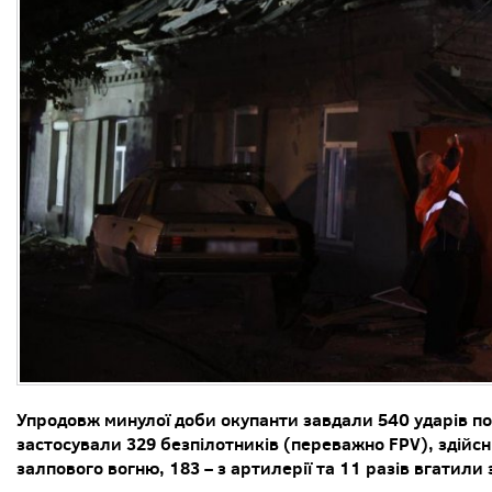
Упродовж минулої доби окупанти завдали 540 ударів по
застосували 329 безпілотників (переважно FPV), здійсн
залпового вогню, 183 – з артилерії та 11 разів вгатили з