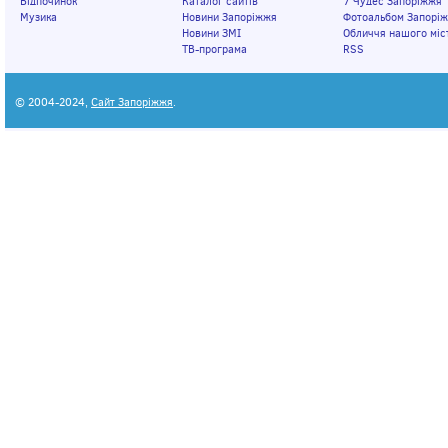
Відпочинок
Каталог сайтів
7 Чудес Запоріжжя
Музика
Новини Запоріжжя
Фотоальбом Запорі
Новини ЗМІ
Обличчя нашого міс
ТВ-програма
RSS
© 2004-2024,
Сайт Запоріжжя
.