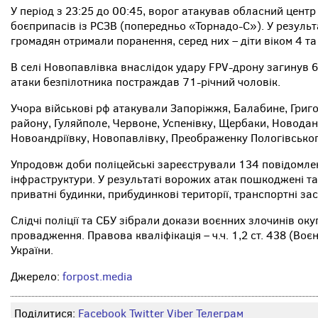
У період з 23:25 до 00:45, ворог атакував обласний цент
боєприпасів із РСЗВ (попередньо «Торнадо-С»). У результа
громадян отримали поранення, серед них – діти віком 4 та
В селі Новопавлівка внаслідок удару FPV-дрону загинув 66
атаки безпілотника постраждав 71-річний чоловік.
Учора військові рф атакували Запоріжжя, Балабине, Григо
району, Гуляйполе, Червоне, Успенівку, Щербаки, Новодан
Новоандріївку, Новопавлівку, Преображенку Пологівськог
Упродовж доби поліцейські зареєстрували 134 повідомлен
інфраструктури. У результаті ворожих атак пошкоджені та
приватні будинки, прибудинкові території, транспортні за
Слідчі поліції та СБУ зібрали докази воєнних злочинів оку
провадження. Правова кваліфікація – ч.ч. 1,2 ст. 438 (Во
України.
Джерело:
forpost.media
Поділитися:
Facebook
Twitter
Viber
Телеграм