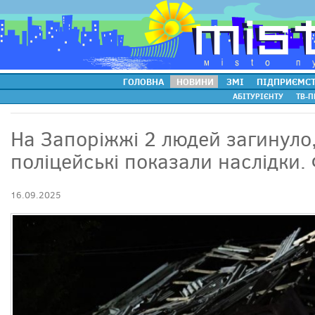
ГОЛОВНА
НОВИНИ
ЗМІ
ПІДПРИЄМС
АБІТУРІЄНТУ
ТВ-П
На Запоріжжі 2 людей загинуло
поліцейські показали наслідки.
16.09.2025