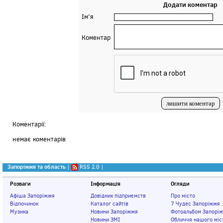
Додати коментар
Ім'я
Коментар
Коментарії:
немає коментарів
Запоріжжя та область
|
RSS 2.0
|
Розваги
Інформація
Огляди
Афіша Запоріжжя
Довідник підприємств
Про місто
Відпочинок
Каталог сайтів
7 Чудес Запоріжжя
Музика
Новини Запоріжжя
Фотоальбом Запорі
Новини ЗМІ
Обличчя нашого міс