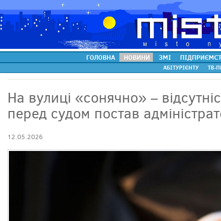
ГОЛОВНА
НОВИНИ
ЗМІ
ПІДПРИЄМС
АБІТУРІЄНТУ
ТВ-П
На вулиці «сонячно» – відсутні
перед судом постав адміністрат
12.05.2026