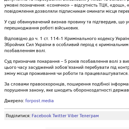
умовні позначення: «сонячно» – відсутність ТЦК, «дощ», «с
повідомлення дозволяли підписникам оминати місця перев
У суді обвинувачений визнав провину та підтвердив, що у
перешкоджання роботі військових.
Відповідно до ч. 1 ст. 114-1 Кримінального кодексу Украї
Збройних Сил України в особливий період є кримінальни
позбавленням волі.
Суд призначив покарання – 5 років позбавлення волі з в
цього часу засуджений зобов’язаний перебувати під контр
зміну місця проживання чи роботи та працевлаштуватися.
За словами правоохоронців, поширення подібної інформаці
порушення закону, яке шкодить обороноздатності держави
Джерело:
forpost.media
Поділитися:
Facebook
Twitter
Viber
Телеграм