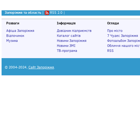
Запоріжжя та область
|
RSS 2.0
|
Розваги
Інформація
Огляди
Афіша Запоріжжя
Довідник підприємств
Про місто
Відпочинок
Каталог сайтів
7 Чудес Запоріжжя
Музика
Новини Запоріжжя
Фотоальбом Запорі
Новини ЗМІ
Обличчя нашого міс
ТВ-програма
RSS
© 2004-2024,
Сайт Запоріжжя
.