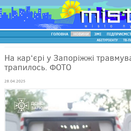
ГОЛОВНА
НОВИНИ
ЗМІ
ПІДПРИЄМС
АБІТУРІЄНТУ
ТВ-П
На кар‘єрі у Запоріжжі травмув
трапилось. ФОТО
28.04.2025