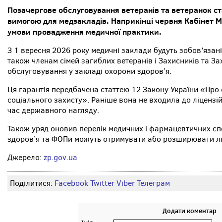
Позачергове обслуговування ветеранів та ветеранок с
вимогою для медзакладів. Наприкінці червня Кабінет Мі
умови провадження медичної практики.
З 1 вересня 2026 року медичні заклади будуть зобов’язан
також членам сімей загиблих ветеранів і Захисників та За
обслуговування у закладі охорони здоров’я.
Ця гарантія передбачена статтею 12 Закону України «Про ст
соціального захисту». Раніше вона не входила до ліцензійн
час державного нагляду.
Також уряд оновив перелік медичних і фармацевтичних сп
здоров’я та ФОПи можуть отримувати або розширювати лі
Джерело:
zp.gov.ua
Поділитися:
Facebook
Twitter
Viber
Телеграм
Додати коментар