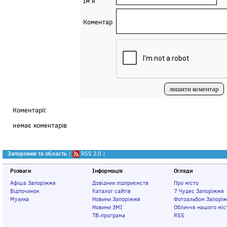
Ім'я
Коментар
Коментарії:
немає коментарів
Запоріжжя та область
|
RSS 2.0
|
Розваги
Інформація
Огляди
Афіша Запоріжжя
Довідник підприємств
Про місто
Відпочинок
Каталог сайтів
7 Чудес Запоріжжя
Музика
Новини Запоріжжя
Фотоальбом Запорі
Новини ЗМІ
Обличчя нашого міс
ТВ-програма
RSS