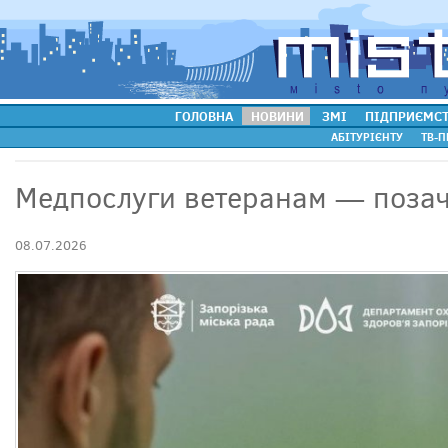
ГОЛОВНА
НОВИНИ
ЗМІ
ПІДПРИЄМС
АБІТУРІЄНТУ
ТВ-П
Медпослуги ветеранам — поза
08.07.2026