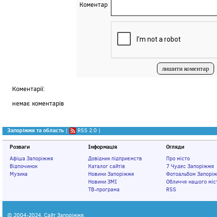
Коментар
Коментарії:
немає коментарів
Запоріжжя та область
|
RSS 2.0
|
Розваги
Інформація
Огляди
Афіша Запоріжжя
Довідник підприємств
Про місто
Відпочинок
Каталог сайтів
7 Чудес Запоріжжя
Музика
Новини Запоріжжя
Фотоальбом Запорі
Новини ЗМІ
Обличчя нашого міс
ТВ-програма
RSS
© 2004-2024,
Сайт Запоріжжя
.