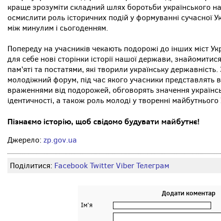
краще зрозуміти складний шлях боротьби українського на
осмислити роль історичних подій у формуванні сучасної У
між минулим і сьогоденням.
Попереду на учасників чекають подорожі до інших міст Ук
для себе нові сторінки історії нашої держави, знайомитис
пам’яті та постатями, які творили українську державніст
молодіжний форум, під час якого учасники представлять 
враженнями від подорожей, обговорять значення українсь
ідентичності, а також роль молоді у творенні майбутнього 
Пізнаємо історію, щоб свідомо будувати майбутнє!
Джерело:
zp.gov.ua
Поділитися:
Facebook
Twitter
Viber
Телеграм
Додати коментар
Ім'я