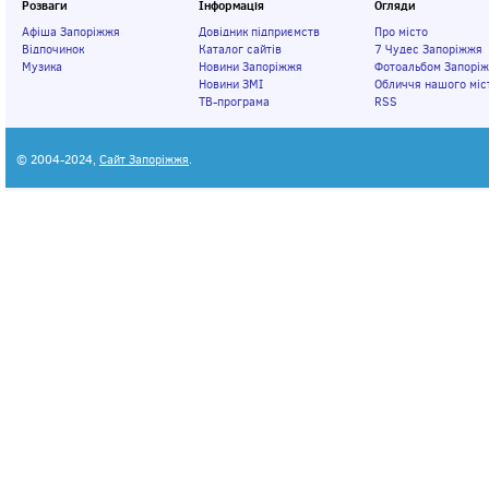
Розваги
Інформація
Огляди
Афіша Запоріжжя
Довідник підприємств
Про місто
Відпочинок
Каталог сайтів
7 Чудес Запоріжжя
Музика
Новини Запоріжжя
Фотоальбом Запорі
Новини ЗМІ
Обличчя нашого міс
ТВ-програма
RSS
© 2004-2024,
Сайт Запоріжжя
.