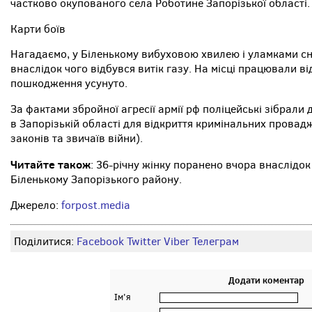
частково окупованого села Роботине Запорізької області.
Карти боїв
Нагадаємо, у Біленькому вибуховою хвилею і уламками с
внаслідок чого відбувся витік газу. На місці працювали ві
пошкодження усунуто.
За фактами збройної агресії армії рф поліцейські зібрали
в Запорізькій області для відкриття кримінальних провадж
законів та звичаїв війни).
Читайте також
: 36-річну жінку поранено вчора внаслідок
Біленькому Запорізького району.
Джерело:
forpost.media
Поділитися:
Facebook
Twitter
Viber
Телеграм
Додати коментар
Ім'я