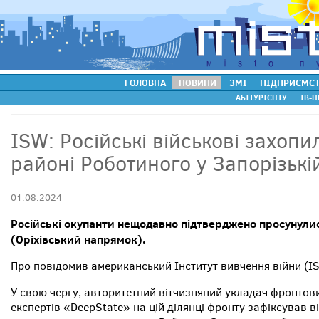
ГОЛОВНА
НОВИНИ
ЗМІ
ПІДПРИЄМС
АБІТУРІЄНТУ
ТВ-П
ISW: Російські військові захопил
районі Роботиного у Запорізькі
01.08.2024
Російські окупанти нещодавно підтверджено просунулися
(Оріхівський напрямок).
Про повідомив американський Інститут вивчення війни (I
У свою чергу, авторитетний вітчизняний укладач фронтови
експертів «DeepState» на цій ділянці фронту зафіксував в