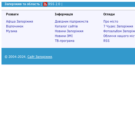
Запоріжжя та область
|
RSS 2.0
|
Розваги
Інформація
Огляди
Афіша Запоріжжя
Довідник підприємств
Про місто
Відпочинок
Каталог сайтів
7 Чудес Запоріжжя
Музика
Новини Запоріжжя
Фотоальбом Запорі
Новини ЗМІ
Обличчя нашого міс
ТВ-програма
RSS
© 2004-2024,
Сайт Запоріжжя
.