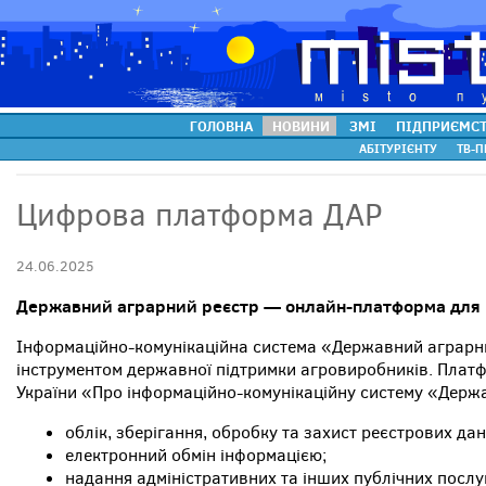
ГОЛОВНА
НОВИНИ
ЗМІ
ПІДПРИЄМС
АБІТУРІЄНТУ
ТВ-П
Цифрова платформа ДАР
24.06.2025
Державний аграрний реєстр — онлайн-платформа для 
Інформаційно-комунікаційна система «Державний аграрни
інструментом державної підтримки агровиробників. Платф
України «Про інформаційно-комунікаційну систему «Держа
облік, зберігання, обробку та захист реєстрових дан
електронний обмін інформацією;
надання адміністративних та інших публічних послуг