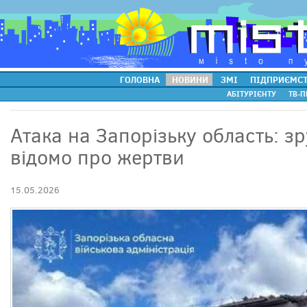
ГОЛОВНА
НОВИНИ
ЗМІ
ПІДПРИЄМС
АБІТУРІЄНТУ
ТВ-П
Атака на Запорізьку область: з
відомо про жертви
15.05.2026