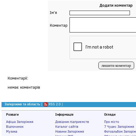
Додати коментар
Ім'я
Коментар
Коментарії:
немає коментарів
Запоріжжя та область
|
RSS 2.0
|
Розваги
Інформація
Огляди
Афіша Запоріжжя
Довідник підприємств
Про місто
Відпочинок
Каталог сайтів
7 Чудес Запоріжжя
Музика
Новини Запоріжжя
Фотоальбом Запорі