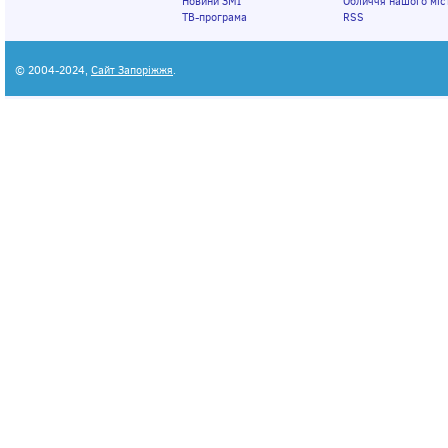
Новини ЗМІ
Обличчя нашого міс
ТВ-програма
RSS
© 2004-2024,
Сайт Запоріжжя
.