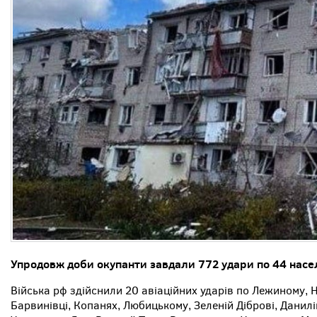
Упродовж доби окупанти завдали 772 удари по 44 насел
Війська рф здійснили 20 авіаційних ударів по Лежиному,
Барвинівці, Копанях, Любицькому, Зеленій Діброві, Данилі