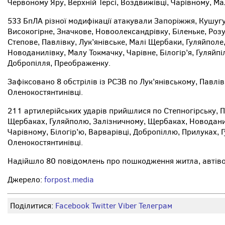
Червоному Яру, Верхній Терсі, Воздвижівці, Чарівному, Ма
533 БпЛА різної модифікації атакували Запоріжжя, Кушугу
Високогірне, Значкове, Новоолександрівку, Біленьке, Розу
Степове, Павлівку, Лук’янівське, Малі Щербаки, Гуляйполе
Новоданилівку, Малу Токмачку, Чарівне, Білогір’я, Гуляйпіл
Добропілля, Преображенку.
Зафіксовано 8 обстрілів із РСЗВ по Лук’янівському, Павлів
Оленокостянтинівці.
211 артилерійських ударів прийшлися по Степногірську, 
Щербаках, Гуляйполю, Залізничному, Щербаках, Новоданилі
Чарівному, Білогір’ю, Варварівці, Добропіллю, Прилуках, Г
Оленокостянтинівці.
Надійшло 80 повідомлень про пошкодження житла, автівок
Джерело:
forpost.media
Поділитися:
Facebook
Twitter
Viber
Телеграм