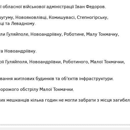
 обласної військової адміністрації Іван Федоров.
шугуму, Новояковлівці, Комишувасі, Степногірську,
ці та Левадному.
ли Гуляйполе, Новоандріївку, Роботине, Малу Токмачку,
та Новоандріївку.
ії Гуляйполя, Новоандріївки, Роботиного, Малої Токмачки,
ання житлових будинків та об’єктів інфраструктури.
ворожого обстрілу Малої Токмачки.
вих мешканців кілька годин не могли забрати з місця загибел