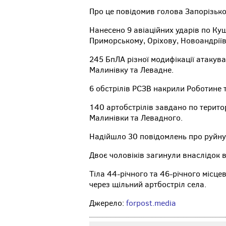
Про це повідомив голова Запорізької
Нанесено 9 авіаційних ударів по Ку
Приморському, Оріхову, Новоандріїв
245 БпЛА різної модифікації атакува
Малинівку та Левадне.
6 обстрілів РСЗВ накрили Роботине 
140 артобстрілів завдано по територ
Малинівки та Левадного.
Надійшло 30 повідомлень про руйнув
Двоє чоловіків загинули внаслідок 
Тіла 44-річного та 46-річного місце
через щільний артбостріл села.
Джерело:
forpost.media