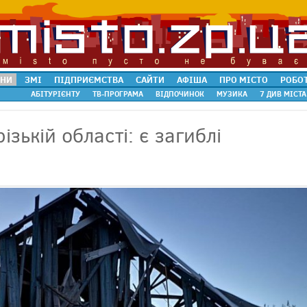
НИ
ЗМІ
ПІДПРИЄМСТВА
САЙТИ
АФІША
ПРО МІСТО
РОБО
АБІТУРІЄНТУ
ТВ-ПРОГРАМА
ВІДПОЧИНОК
МУЗИКА
7 ДИВ МІСТА
зькій області: є загиблі