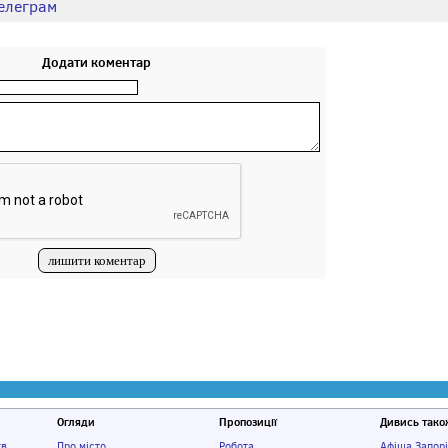
елеграм
Додати коментар
Огляди
Пропозиції
Дивись тако
тв
Про місто
Робота
Афіша Запор