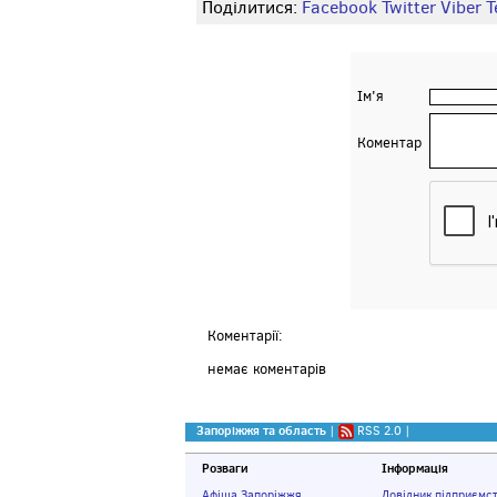
Поділитися:
Facebook
Twitter
Viber
Т
Ім'я
Коментар
Коментарії:
немає коментарів
Запоріжжя та область
|
RSS 2.0
|
Розваги
Інформація
Афіша Запоріжжя
Довідник підприємс