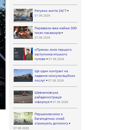
Рятуємо життя 24/7
•
07.08.2026
Перевезли вже майже 300
тисяч пасажирів
•
07.08.2026
«Пряма» лінія першого
заступника міського
голови
•
07.08.2026
Ще один контракт на
надання консультаційних
послуг
•
07.08.2026
Шевченківська
райадміністрація
інформує
•
07.08.2026
Першокласники з
багатодітних сімей
отримують допомогу
•
07.08.2026