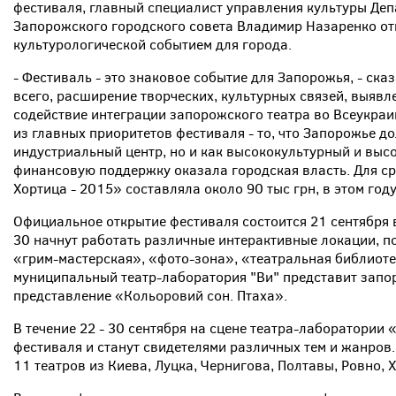
фестиваля, главный специалист управления культуры Деп
Запорожского городского совета Владимир Назаренко отм
культурологической событием для города.
- Фестиваль - это знаковое событие для Запорожья, - ска
всего, расширение творческих, культурных связей, выяв
содействие интеграции запорожского театра во Всеукраи
из главных приоритетов фестиваля - то, что Запорожье до
индустриальный центр, но и как высококультурный и вы
финансовую поддержку оказала городская власть. Для ср
Хортица - 2015» составляла около 90 тыс грн, в этом году 
Официальное открытие фестиваля состоится 21 сентября 
30 начнут работать различные интерактивные локации, п
«грим-мастерская», «фото-зона», «театральная библиот
муниципальный театр-лаборатория "Ви" представит запо
представление «Кольоровий сон. Птаха».
В течение 22 - 30 сентября на сцене театра-лаборатории 
фестиваля и станут свидетелями различных тем и жанров.
11 театров из Киева, Луцка, Чернигова, Полтавы, Ровно,