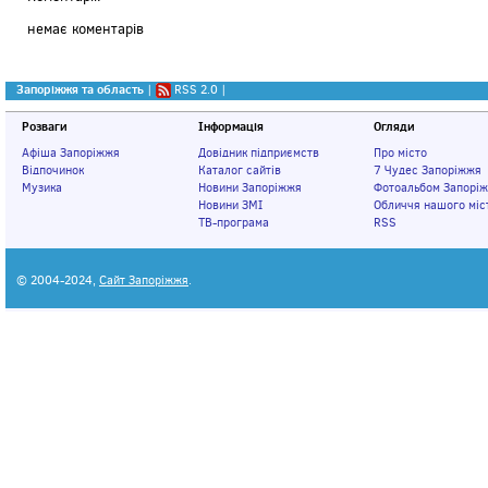
немає коментарів
Запоріжжя та область
|
RSS 2.0
|
Розваги
Інформація
Огляди
Афіша Запоріжжя
Довідник підприємств
Про місто
Відпочинок
Каталог сайтів
7 Чудес Запоріжжя
Музика
Новини Запоріжжя
Фотоальбом Запорі
Новини ЗМІ
Обличчя нашого міс
ТВ-програма
RSS
© 2004-2024,
Сайт Запоріжжя
.