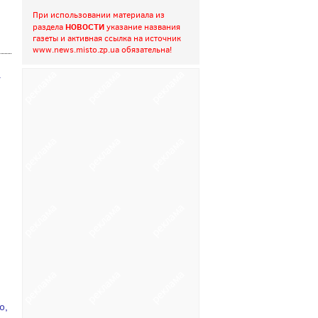
При использовании материала из
НОВОСТИ
раздела
указание названия
газеты и активная ссылка на источник
www.news.misto.zp.ua
обязательна!
ї
о,