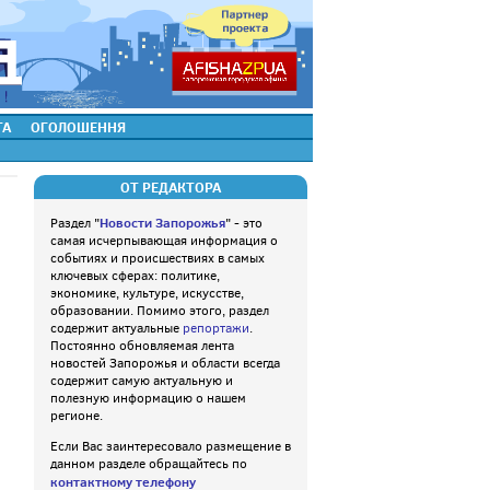
ТА
ОГОЛОШЕННЯ
ОТ РЕДАКТОРА
Новости Запорожья
Раздел "
" - это
самая исчерпывающая информация о
событиях и происшествиях в самых
ключевых сферах: политике,
экономике, культуре, искусстве,
образовании. Помимо этого, раздел
содержит актуальные
репортажи
.
Постоянно обновляемая лента
новостей Запорожья и области всегда
содержит самую актуальную и
полезную информацию о нашем
регионе.
Если Вас заинтересовало размещение в
данном разделе обращайтесь по
контактному телефону