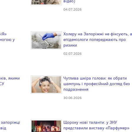
відео)
04.07.2026
ВіЯ»
Холеру на Запоріжжі не фіксують, 
могою у
епідеміологи попереджають про
ризики
02.07.2026
ків, якими
Чутлива шкіра голови: як обрати
ЗСУ
шампунь і професійний догляд без
подразнення
30.06.2026
 запоріжці
Щороку нові таланти: у ЗНУ
 від
представили виставу «Парфумер»