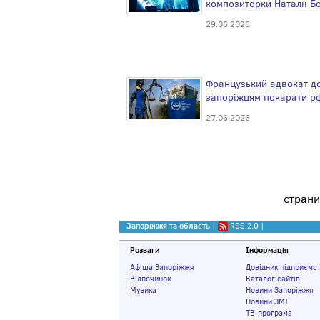
композиторки Наталії Б
29.06.2026
Французький адвокат д
запоріжцям покарати рф
27.06.2026
стран
Запоріжжя та область
|
RSS 2.0
|
Розваги
Інформація
Афіша Запоріжжя
Довідник підприємс
Відпочинок
Каталог сайтів
Музика
Новини Запоріжжя
Новини ЗМІ
ТВ-програма