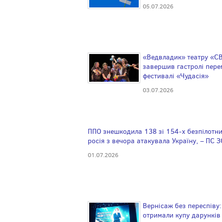
05.07.2026
«Ведвладик» театру «С
завершив гастролі пере
фестивалі «Чудасія»
03.07.2026
ППО знешкодила 138 зі 154-х безпілотни
росія з вечора атакувала Україну, – ПС 
01.07.2026
Вернісаж без переспіву:
отримали купу дарунків