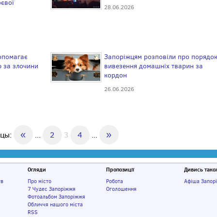
оєвої
28.06.2026
опомагає
Запоріжцям розповіли про порядо
 за злочини
вивезення домашніх тварин за
кордон
26.06.2026
«
»
ицы:
...
2
3
4
...
Огляди
Пропозиції
Дивись тако
тв
Про місто
Робота
Афіша Запор
7 Чудес Запоріжжя
Оголошення
Фотоальбом Запоріжжя
Обличчя нашого міста
RSS