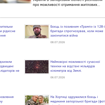
про можливості отримання житлових...
жительки
Боєць із позивним «Трамп» із 128-
и рідкісне
бригади спрогнозував, коли може
ання
закінчитися війна
08.07.2026
ідхилили
Неймовірні можливості сучасної
підвищені
техніки на відстані мільярдів
лідаторів не
кілометрів від Землі.
06.07.2026
новлення
На Хортиці одружилися боєць і
ку
медикиня запорізької бригади (фот