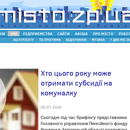
НИ
ЗМІ
ПІДПРИЄМСТВА
САЙТИ
АФІША
ПРО МІСТО
РОБО
АБІТУРІЄНТУ
ТВ-ПРОГРАМА
ВІДПОЧИНОК
МУЗИКА
7 ДИВ МІСТА
Хто цього року може
отримати субсидії на
комуналку
09.07.2026
Сьогодні під час брифінгу представники
Головного управління Пенсійного фонду
України в Запорізькій області розповіли