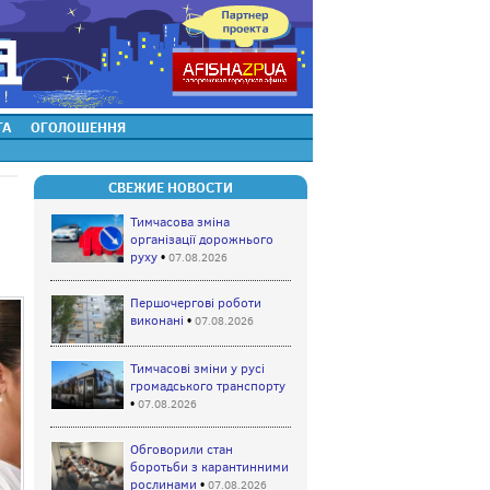
ТА
ОГОЛОШЕННЯ
СВЕЖИЕ НОВОСТИ
Тимчасова зміна
організації дорожнього
руху
•
07.08.2026
Першочергові роботи
виконані
•
07.08.2026
Тимчасові зміни у русі
громадського транспорту
•
07.08.2026
Обговорили стан
боротьби з карантинними
рослинами
•
07.08.2026