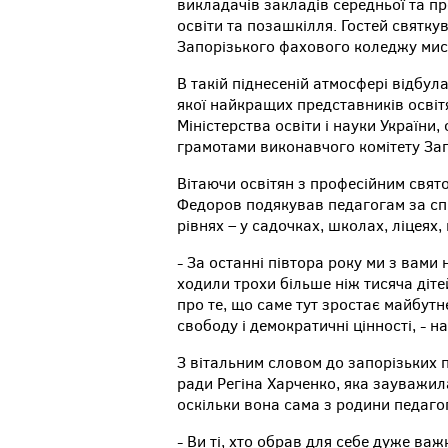
викладачів закладів середньої та пр
освіти та позашкілля. Гостей святк
Запорізького фахового коледжу мист
В такій піднесеній атмосфері відбул
якої найкращих представників осві
Міністерства освіти і науки Україн
грамотами виконавчого комітету Запо
Вітаючи освітян з професійним свято
Федоров подякував педагогам за спр
рівнях – у садочках, школах, ліцеях,
- За останні півтора року ми з вам
ходили трохи більше ніж тисяча дітей
про те, що саме тут зростає майбутнє
свободу і демократичні цінності, - н
З вітальним словом до запорізьких п
ради Регіна Харченко, яка зауважил
оскільки вона сама з родини педагог
- Ви ті, хто обрав для себе дуже в