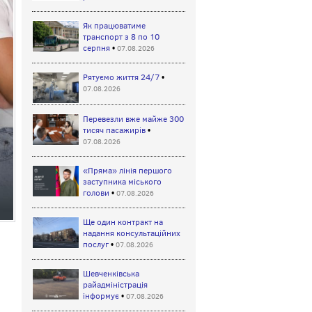
Як працюватиме
транспорт з 8 по 10
серпня
•
07.08.2026
Рятуємо життя 24/7
•
07.08.2026
Перевезли вже майже 300
тисяч пасажирів
•
07.08.2026
«Пряма» лінія першого
заступника міського
голови
•
07.08.2026
Ще один контракт на
надання консультаційних
послуг
•
07.08.2026
Шевченківська
райадміністрація
інформує
•
07.08.2026