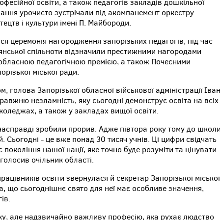
офесійної освіти, а також педагогів закладів дошкільної
ування урочисто зустрічали під акомпанемент оркестру
ецтв і культури імені П. Майбороди.
ася церемонія нагородження запорізьких педагогів, під час
тянської спільноти відзначили престижними нагородами
и, обласною педагогічною премією, а також Почесними
різької міської ради.
м, голова Запорізької обласної військової адміністрації Іва
авжню незламність, яку сьогодні демонструє освіта на всіх
 коледжах, а також у закладах вищої освіти.
и насправді зробили прорив. Адже півтора року тому до школ
. Сьогодні - це вже понад 30 тисяч учнів. Ці цифри свідчать
 покоління нашої нації, яке точно буде розуміти та цінувати
аголосив очільник області.
рацівників освіти звернулася й секретар Запорізької міської
а, що сьогоднішнє свято для неї має особливе значення,
ів.
ажку, але надзвичайно важливу професію, яка рухає людство