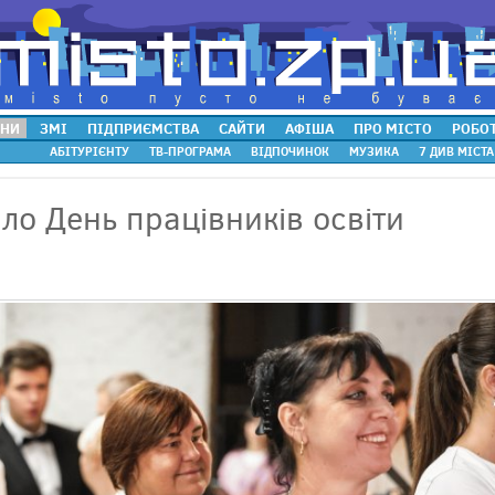
НИ
ЗМІ
ПІДПРИЄМСТВА
САЙТИ
АФІША
ПРО МІСТО
РОБО
АБІТУРІЄНТУ
ТВ-ПРОГРАМА
ВІДПОЧИНОК
МУЗИКА
7 ДИВ МІСТА
ло День працівників освіти