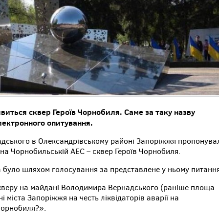
виться сквер Героїв Чорнобиля. Саме за таку назву
електронного опитування.
адського в Олександрівському районі Запоріжжя пропонува
ї на Чорнобильській АЕС – сквер Героїв Чорнобиля.
а було шляхом голосування за представлене у ньому питання
кверу на майдані Володимира Вернадського (раніше площа
 міста Запоріжжя на честь ліквідаторів аварії на
Чорнобиля?».