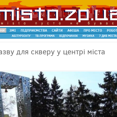
НИ
ЗМІ
ПІДПРИЄМСТВА
САЙТИ
АФІША
ПРО МІСТО
РОБО
АБІТУРІЄНТУ
ТВ-ПРОГРАМА
ВІДПОЧИНОК
МУЗИКА
7 ДИВ МІСТА
зву для скверу у центрі міста