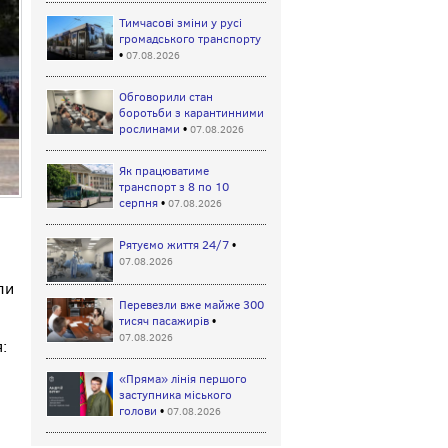
Тимчасові зміни у русі
громадського транспорту
•
07.08.2026
Обговорили стан
боротьби з карантинними
рослинами
•
07.08.2026
Як працюватиме
транспорт з 8 по 10
серпня
•
07.08.2026
Рятуємо життя 24/7
•
07.08.2026
ли
Перевезли вже майже 300
тисяч пасажирів
•
07.08.2026
:
«Пряма» лінія першого
заступника міського
голови
•
07.08.2026