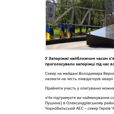
У Запоріжжі найближчим часом з’я
проголосували запоріжці під час 
Сквер на майдані Володимира Верн
назвати на честь ліквідаторів аварі
Прийняти участь у опитуванні можн
«Чи підтримуєте ви найменування с
Пушкіна) в Олександрівському районі
Чорнобильській АЕС – сквер Героїв 