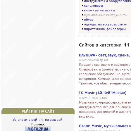
•
инструменты и оборудовани
•
канцтовары
•
книжные магазины
•
музыкальные инструменты
•
обувь
•
одежда, аксессуары, сумки
•
пиротехника, фейерверки
11
Сайтов в категории:
DAV&DVA - свет, звук, сцена
www.davdva.zp.ua
Продажа светового и звукового
Cпецэффекты (конфетти, снег-, д
сервисное обслуживание. Орган
вечеринок. Комплексное сопров
Техническое обеспечение меро
IK-Music (Ай-Кей`Мюзик)
www.ik-music.net
Музыкально-продюсерское аген
инструментов, все для оснаще
РЕЙТИНГ НА САЙТ
площадок, фестивалей и дискоте
ваш вкус.
Установить рейтинг на ваш сайт
Пример:
Ozone-Music, музыкальная 
www.ozone-music.com.ua