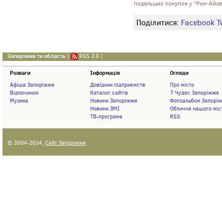
подальших покупок у "Рок-Айлен
Поділитися:
Facebook
T
Запоріжжя та область
|
RSS 2.0
|
Розваги
Інформація
Огляди
Афіша Запоріжжя
Довідник підприємств
Про місто
Відпочинок
Каталог сайтів
7 Чудес Запоріжжя
Музика
Новини Запоріжжя
Фотоальбом Запорі
Новини ЗМІ
Обличчя нашого міс
ТВ-програма
RSS
© 2004-2024,
Сайт Запоріжжя
.