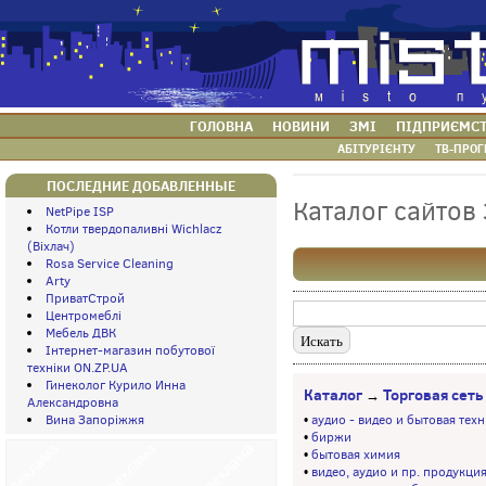
ГОЛОВНА
НОВИНИ
ЗМІ
ПІДПРИЄМС
АБІТУРІЄНТУ
ТВ-ПРОГ
ПОСЛЕДНИЕ ДОБАВЛЕННЫЕ
Каталог сайтов
NetPipe ISP
Котли твердопаливні Wichlacz
(Віхлач)
Rosa Service Cleaning
Arty
ПриватСтрой
Центромеблі
Мебель ДВК
Інтернет-магазин побутової
техніки ON.ZP.UA
Гинеколог Курило Инна
Каталог
Торговая сеть
→
Александровна
Вина Запоріжжя
•
аудио - видео и бытовая тех
•
биржи
•
бытовая химия
•
видео, аудио и пр. продукци