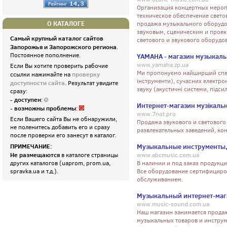
Организация концертных мероп
техническое обеспечение свет
О КАТАЛОГЕ
продажа музыкального оборудо
звуковым, сценическим и прое
Самый крупный каталог сайтов
светового и звукового оборудо
Запорожья и Запорожского региона
.
Постоянное пополнение.
YAMAHA - магазин музыкал
www.yamaha.zp.ua
Если Вы хотите проверить рабочие
Ми пропонуємо найширший спектр
проверку
ссылки нажимайте на
інструменти), сучасних електро
доступности сайта
. Результат увидите
звуку (акустичні системи, підси
сразу:
- доступен
:
Интернет-магазин музікаль
- возможны проблемы
:
www.7not.pro
Если Вашего сайта Вы не обнаружили,
Продажа звукового и светового
не поленитесь добавить его и сразу
развлекательных заведений, кон
после проверки его занесут в каталог.
ПРИМЕЧАНИЕ:
Музыкальные инструменты,
Не размещаются
в каталоге страницы
www.abcmusic.com.ua
других каталогов (uaprom, prom.ua,
В наличии и под заказ продукц
spravka.ua и т.д.).
Все оборудование сертифициро
обслуживанием.
Музыкальный интернет-маг
www.music-sound.com.ua
Наш магазин занимается продаж
музыкальных товаров и инструм