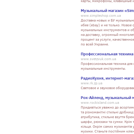
карты, микрофоны, клавишные ин
Музыкальный магазин «Sim
www.simpleshop.com.ua
Доставка новых и БУ музыкальн
ибее (ebay) и не только. Ново
музыкальных инструментов и о
на доставку, огромный многоле
процент за услуги, качественн
по всей Украине.
Профессиональная техника
www.svetzvuk.com.ua
Профессиональная техника для ш
музыкальные инструменты.
РадиоКухня, интернет-мага
www.rk.zp.ua
Световое и звуковое оборудова
Рок-Айленд, музыкальный 
www.rockisland.com.ua
Придивіться уважно до асортиме
та різноманітні стильні дрібниц
атрибутика, стильне взуття брен
шарфи, рюкзаки та сумки. Крім т
кільця. Окрім самих музикантів
музики. Станьте постійним клі