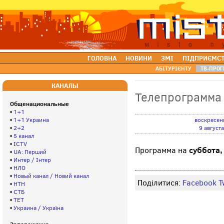
ГОЛОВНА
НОВИНИ
ЗМІ
ПІДПРИЄМС
АБІТУРІЄНТУ
ТВ-ПРОГ
КАНАЛЫ
Телепрограмма
Общенациональные
•
1+1
•
1+1 Украина
воскресен
•
2+2
9 августа
•
5 канал
•
ICTV
суббота,
Программа на
•
UA: Перший
•
Интер / Інтер
•
НЛО
•
Новый канал / Новий канал
Поділитися:
Facebook
T
•
НТН
•
СТБ
•
ТЕТ
•
Украина / Україна