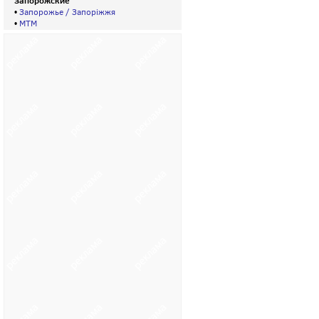
Запорожские
•
Запорожье / Запорiжжя
•
МТМ