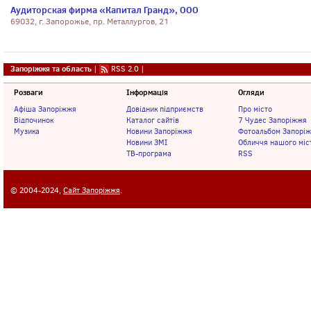
Аудиторская фирма «Капитал Гранд», ООО
69032, г. Запорожье, пр. Металлургов, 21
Запоріжжя та область
|
RSS 2.0
|
Розваги
Інформація
Огляди
Афіша Запоріжжя
Довідник підприємств
Про місто
Відпочинок
Каталог сайтів
7 Чудес Запоріжжя
Музика
Новини Запоріжжя
Фотоальбом Запорі
Новини ЗМІ
Обличчя нашого міс
ТВ-програма
RSS
© 2004-2024,
Сайт Запоріжжя
.