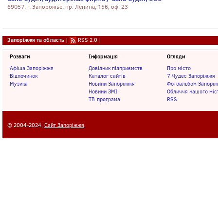
69057, г. Запорожье, пр. Ленина, 156, оф. 23
Запоріжжя та область
|
RSS 2.0
|
Розваги
Інформація
Огляди
Афіша Запоріжжя
Довідник підприємств
Про місто
Відпочинок
Каталог сайтів
7 Чудес Запоріжжя
Музика
Новини Запоріжжя
Фотоальбом Запорі
Новини ЗМІ
Обличчя нашого міс
ТВ-програма
RSS
© 2004-2024,
Сайт Запоріжжя
.