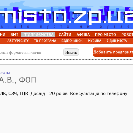
НИ
ЗМІ
ПІДПРИЄМСТВА
САЙТИ
АФІША
ПРО МІСТО
РОБО
АБІТУРІЄНТУ
ТВ-ПРОГРАМА
ВІДПОЧИНОК
МУЗИКА
7 ДИВ МІСТА
Добавить предприя
окаты
А.В., ФОП
К, СЗЧ, ТЦК. Досвід - 20 років. Консультація по телефону -