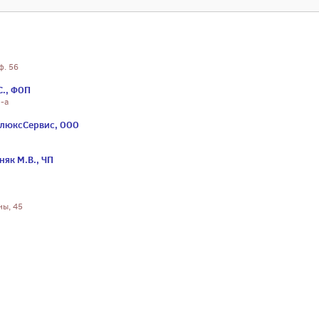
ф. 56
С., ФОП
3-а
люксСервис, ООО
як М.В., ЧП
ны, 45