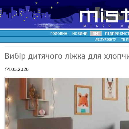
ГОЛОВНА
НОВИНИ
ЗМІ
ПІДПРИЄМС
АБІТУРІЄНТУ
ТВ-П
Вибір дитячого ліжка для хлопч
14.05.2026