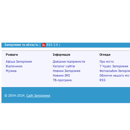
Запоріжжя та область
|
RSS 2.0
|
Розваги
Інформація
Огляди
Афіша Запоріжжя
Довідник підприємств
Про місто
Відпочинок
Каталог сайтів
7 Чудес Запоріжжя
Музика
Новини Запоріжжя
Фотоальбом Запорі
Новини ЗМІ
Обличчя нашого міс
ТВ-програма
RSS
© 2004-2024,
Сайт Запоріжжя
.